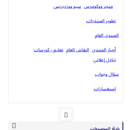
متجر ووكومرس
سيو ووردبريس
تطوير المنتديات
المنتدى العام
أخبار المنتدى
النقاش العام
تعليم - كورسات
تبادل إعلاني
سؤال وجواب
استفسارات
بادئة الموضوعات