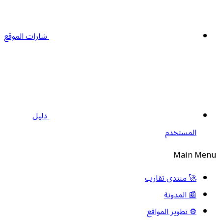
شارات الموقع
دليل
المستخدم
Main Men
🚀 منتدى تقارب
📰 المدونة
⚙️ تطوير المواقع