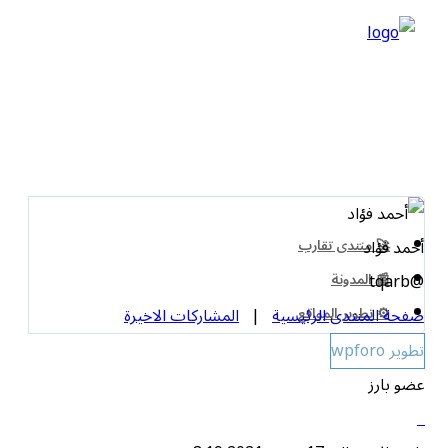
أحمد فؤاد
🚀 منتدى تقارب
@tqarb
📰 المدونة
⚙️ تطوير المواقع
صفحة المنتدى الرئيسية
|
المشاركات الاخيرة
تطوير wpforo
عضو بارز