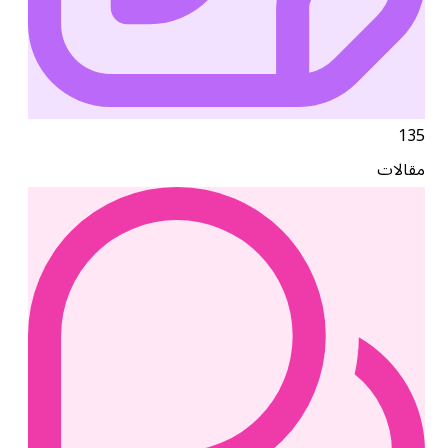
135
مقالات