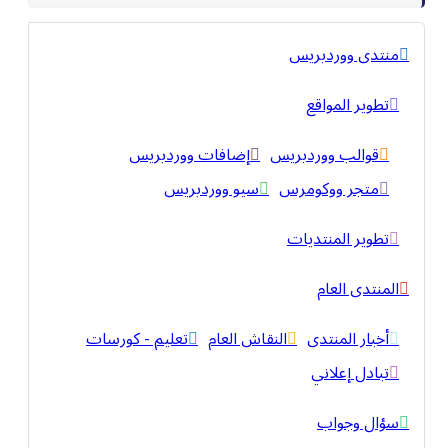
منتدى ووردبريس
تطوير المواقع
قوالب ووردبريس
إضافات ووردبريس
متجر ووكومرس
سيو ووردبريس
تطوير المنتديات
المنتدى العام
أخبار المنتدى
النقاش العام
تعليم - كورسات
تبادل إعلاني
سؤال وجواب