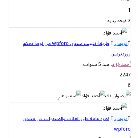
1
لا توجد ردود
دروس
طريقة تثبيت منتدى wpforo من لوحة تحكم
ووردبريس
أحمد فؤاد
, منذ 5 سنوات
2247
6
دروس
نظرة عامة على الفئات والمنتديات في منتدى
wpforo