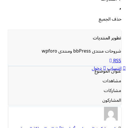
حذف الجميع
تطوير المنتديات
شروحات منتدى bbPress ومنتدى wpforo
RSS
انتساب
دخول
عنوان الموضوع
مشاهدات
مشاركات
المشاركون