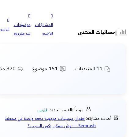
المشاركات
موضوعات
الوسوم
إحصائيات المنتدى
الاخيرة
غير مقروءة
11
المنتديات
151
موضوع
370
مشا
مرحباً بالعضو الجديد:
فارس
أحدث مشاركة:
فقدان دومينات مرجعية دفعة واحدة في مخطط
Semrush — وش ممكن يكون السبب؟