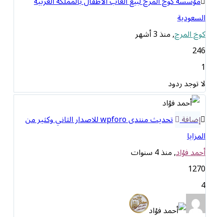
مؤسسة كوخ المرح لبيع ألعاب الأطفال بالمملكة العربية
السعودية
كوخ المرح
, منذ 3 أشهر
246
1
لا توجد ردود
إضافة
تحديث منتدى wpforo للاصدار الثاني وكثير من
المزايا
أحمد فؤاد
, منذ 4 سنوات
1270
4