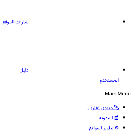
شارات الموقع
دليل
المستخدم
Main Men
🚀 منتدى تقارب
📰 المدونة
⚙️ تطوير المواقع