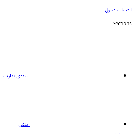
نتساب
دخول
Section
منتدى تقارب
ملفي