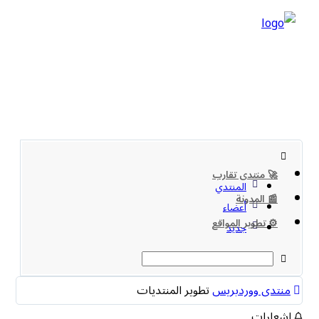
🚀 منتدى تقارب
المنتدي
📰 المدونة
أعضاء
⚙️ تطوير المواقع
جديد
منتدى ووردبريس
تطوير المنتديات
اشعارات