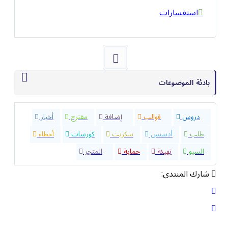
استفسارات
بادئة الموضوعات
32
دروس
40
قوالب
23
إضافة
4
مقترح
9
أخبار
8
طلب
1
أدسنس
0
سكربت
5
كورسات
1
أخطاء
8
السيو
2
تهيئة
5
حماية
10
المتجر
شارك المنتدى: