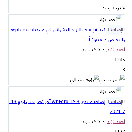
لا توجد ردود
إضافة
كيفية إيقاف البريد العشوائي في منتديات wpforo
والتخلص منه نهائياً
أحمد فؤاد
, منذ 5 سنوات
1245
3
إضافة
إضافة منتدى wpForo 1.9.8 آخر تحديث بتاريخ 13-
7-2021
أحمد فؤاد
, منذ 5 سنوات
1132