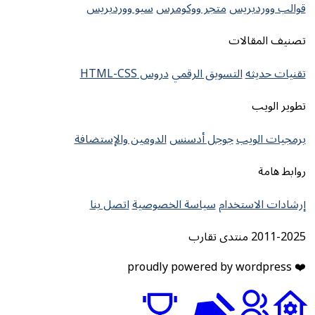
قوالب ووردبريس
متجر ووكومرس
سيو ووردبريس
تصنيف المقالات
تقنيات حديثه
التسويق الرقمي
دروس HTML-CSS
تطوير الويب
برمجيات الويب
جوجل أدسنس
الدومين والإستضافة
روابط هامة
إرشادات الاستخدام
سياسة الخصوصية
اتصل بنا
2011-2025 منتدى تقارب
❤️ proudly powered by wordpress