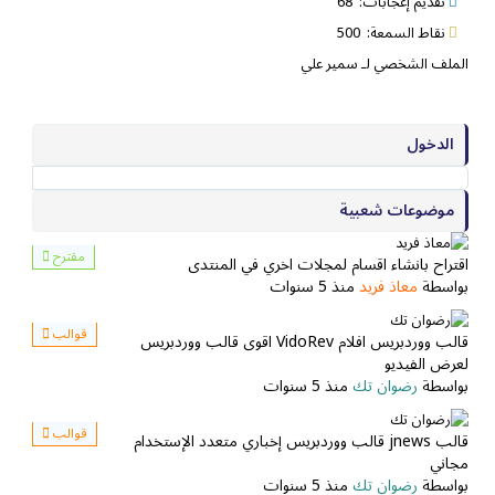
تقديم إعجابات: 68
نقاط السمعة: 500
الملف الشخصي لـ سمير علي
الدخول
موضوعات شعبية
مقترح
اقتراح بانشاء اقسام لمجلات اخري في المنتدى
بواسطة
معاذ فريد
منذ 5 سنوات
قوالب
قالب ووردبريس افلام VidoRev اقوى قالب ووردبريس
لعرض الفيديو
بواسطة
رضوان تك
منذ 5 سنوات
قوالب
قالب jnews قالب ووردبريس إخباري متعدد الإستخدام
مجاني
بواسطة
رضوان تك
منذ 5 سنوات