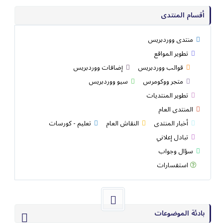
أقسام المنتدى
منتدى ووردبريس
تطوير المواقع
قوالب ووردبريس
إضافات ووردبريس
متجر ووكومرس
سيو ووردبريس
تطوير المنتديات
المنتدى العام
أخبار المنتدى
النقاش العام
تعليم - كورسات
تبادل إعلاني
سؤال وجواب
استفسارات
بادئة الموضوعات