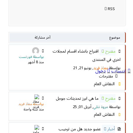
RSS
موضوع
آخر مشاركة
مقترح
اقتراح بانشاء اقسام لمجلات
بواسطة فورتست
اخري في المنتدى
منذ 8 أشهر
بواسطة
معاذ فريد
, يونيو 21, 21
انتساب
دخول
مقترحات
النقاش العام
مقترح
ما هي ابرز تحديثات جوجل
بواسطة معاذ فريد
بواسطة
مروة نتلي
, أبريل 01, 25
منذ سنة واحدة
النقاش العام
أخبار
عضو جديد هل من ترحيب