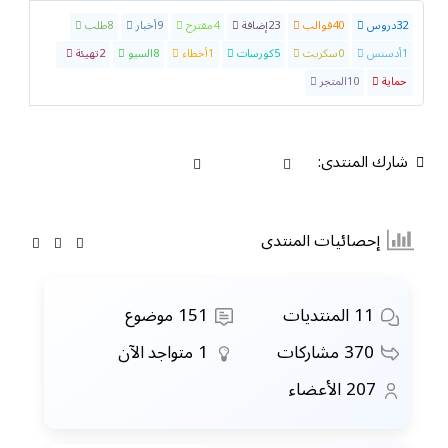
32
دروس
40
قوالب
23
إضافة
4
مقترح
9
أخبار
8
طلب
1
أدسنس
0
سكربت
5
كورسات
1
أخطاء
8
السيو
2
تهيئة
5
حماية
10
المتجر
شارك المنتدى:
إحصائيات المنتدى
11
المنتديات
151
موضوع
370
مشاركات
1
متواجد الآن
207
الأعضاء