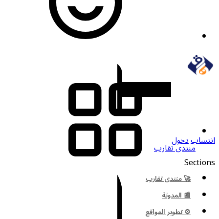
انتساب
دخول
منتدى تقارب
Sections
🚀 منتدى تقارب
📰 المدونة
⚙️ تطوير المواقع