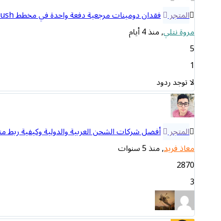
المتجر
فقدان دومينات مرجعية دفعة واحدة في مخطط Semrush — وش ممكن يكون السبب؟
مروة نتلي
, منذ 4 أيام
5
1
لا توجد ردود
المتجر
أفضل شركات الشحن العربية والدولية وكيفية ربط م
معاذ فريد
, منذ 5 سنوات
2870
3