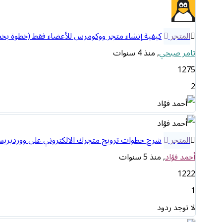
المتجر
كيفية إنشاء متجر ووكومرس للأعضاء فقط (خطوة بخط
تامر صبحي
, منذ 4 سنوات
1275
2
المتجر
شرح خطوات ترويج متجرك الالكتروني على ووردبري
أحمد فؤاد
, منذ 5 سنوات
1222
1
لا توجد ردود