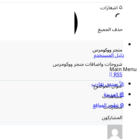
اشعارات
حذف الجميع
متجر ووكومرس
دليل المستخدم
شروحات واضافات متجر ووكومرس
Main Menu
RSS
🚀 منتدى تقارب
عنوان الموضوع
📰 المدونة
مشاهدات
⚙️ تطوير المواقع
مشاركات
المشاركون