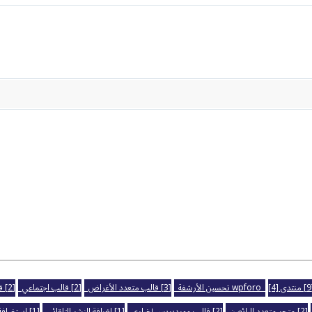
wpfo
[4] تحسين الأرشفة
[3] قالب متعدد الأغراض
[2] قالب اجتماعي
[2] قالب جنة
[2] متجر متعدد البائعين
[2] قالب ووردبريس إخباري
[1] اضافة النشر التلقائي
[1] استضافة المواقع