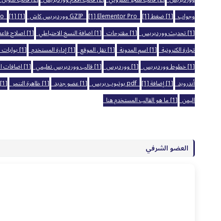
وجواب
[1] ضغط GZIP
[1] ووردبريس كاش
[1] Elementor Pro
[1] Astra Pro
[1] تغيير الخطوط
[1] تحديث ووردبريس
[1] مقترحات
[1] اضافة النسخ الاحتياطي
[1] اصلاح قاعدة البيانات
تجارة الكترونية
[1] اسم المدونة
[1] نقل الموقع
[1] إدارة المستخدم
[1] بوابات دفع الكتروني
[1] خطوط ووردبريس
[1] ووردبرس
[1] قالب ووردبريس تعليمي
[1] اضافات اليمنتور
أندرويد
[1] إضافة pdf
[1] يوتيوب بريس
[1] عضو جديد
[1] ظاهرة التنمر
[1] قوائم ووردبريس
اليمن
[1] ما هو القالب المستخدم هنا
العضو الشرفي