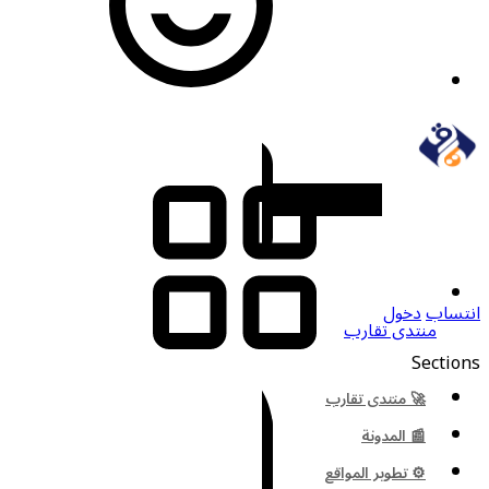
انتساب
دخول
منتدى تقارب
Sections
🚀 منتدى تقارب
📰 المدونة
⚙️ تطوير المواقع