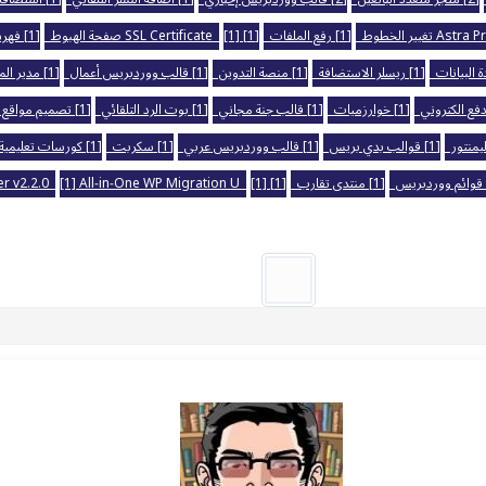
[1] رفع الملفات
[1] SSL Certificate
[1] صفحة الهبوط
[1] فهرسة المواقع
[1] ريسلر الاستضافة
[1] منصة التدوين
[1] قالب ووردبريس أعمال
[1] مدير الملفات
[1] خوارزميات
[1] قالب جنة مجاني
[1] بوت الرد التلقائي
[1] تصميم مواقع
[1] قوالب بدي بريس
[1] قالب ووردبريس عربي
[1] سكربت
[1] كورسات تعليمية
[1] منتدى تقارب
[1] Zynith SEO
[1] All‑in‑One WP Migration U
ker v2.2.0