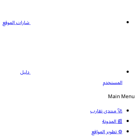
شارات الموقع
دليل
المستخدم
Main Men
🚀 منتدى تقارب
📰 المدونة
⚙️ تطوير المواقع