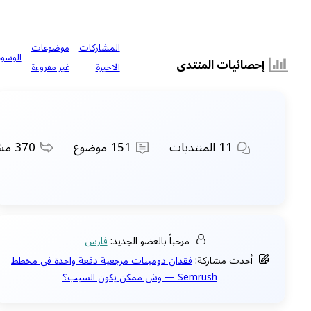
المشاركات
موضوعات
الوسوم
إحصائيات المنتدى
الاخيرة
غير مقروءة
11
المنتديات
151
موضوع
370
مشا
مرحباً بالعضو الجديد:
فارس
أحدث مشاركة:
فقدان دومينات مرجعية دفعة واحدة في مخطط
Semrush — وش ممكن يكون السبب؟