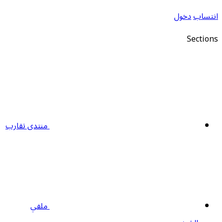
نتساب
دخول
Section
منتدى تقارب
ملفي