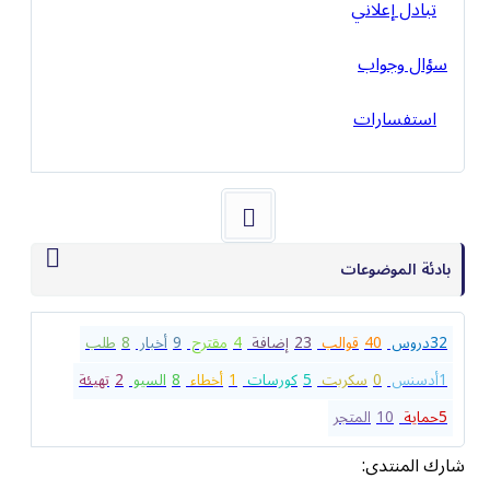
تبادل إعلاني
سؤال وجواب
استفسارات
بادئة الموضوعات
32
دروس
40
قوالب
23
إضافة
4
مقترح
9
أخبار
8
طلب
1
أدسنس
0
سكربت
5
كورسات
1
أخطاء
8
السيو
2
تهيئة
5
حماية
10
المتجر
شارك المنتدى: