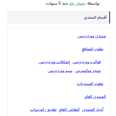
بواسطة
رضوان تك
منذ 5 سنوات
أقسام المنتدى
منتدى ووردبريس
تطوير المواقع
قوالب ووردبريس
إضافات ووردبريس
متجر ووكومرس
سيو ووردبريس
تطوير المنتديات
المنتدى العام
أخبار المنتدى
النقاش العام
تعليم - كورسات