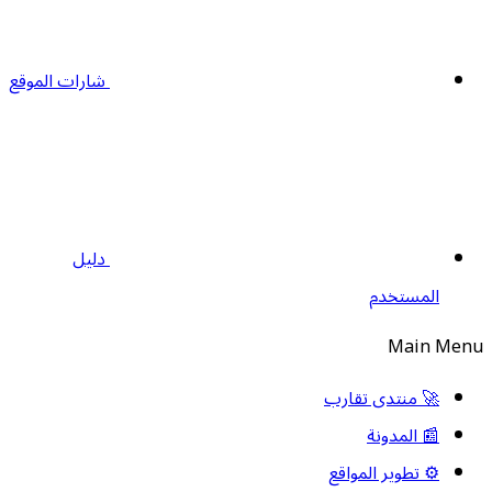
شارات الموقع
دليل
المستخدم
Main Men
🚀 منتدى تقارب
📰 المدونة
⚙️ تطوير المواقع