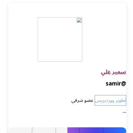
سمير علي
@samir
تطوير ووردبريس
عضو شرفي