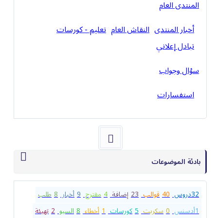
المنتدى العام
أخبار المنتدى
النقاش العام
تعليم - كورسات
تبادل إعلاني
سؤال وجواب
استفسارات
بادئة الموضوعات
32
دروس
40
قوالب
23
إضافة
4
مقترح
9
أخبار
8
طلب
1
أدسنس
0
سكربت
5
كورسات
1
أخطاء
8
السيو
2
تهيئة