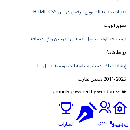
تقنيات حديثه
التسويق الرقمي
دروس HTML-CSS
تطوير الويب
برمجيات الويب
جوجل أدسنس
الدومين والإستضافة
روابط هامة
إرشادات الاستخدام
سياسة الخصوصية
اتصل بنا
2011-2025 منتدى تقارب
❤️ proudly powered by wordpress
المنتدى
الشارات
لرئيسية