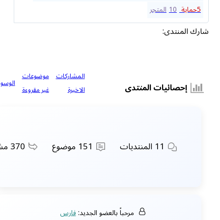
5
حماية
10
المتجر
شارك المنتدى:
المشاركات
موضوعات
الوسوم
إحصائيات المنتدى
الاخيرة
غير مقروءة
11
المنتديات
151
موضوع
370
مشا
مرحباً بالعضو الجديد:
فارس