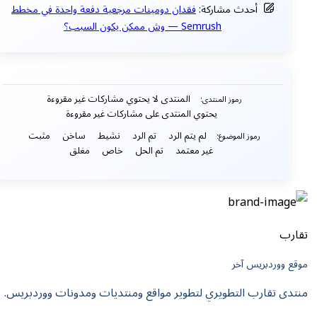
أحدث مشاركة:
فقدان دومينات مرجعية دفعة واحدة في مخطط
Semrush — وش ممكن يكون السبب؟
المنتدى لا يحتوي مشاركات غير مقروءة
رموز المنتدى:
يحتوي المنتدى على مشاركات غير مقروءة
لم يتم الرد
تم الرد
نشيط
ساخن
مثبت
رموز الموضوع:
غير معتمد
تم الحل
خاص
مغلق
تقارب
موقع ووردبريس آخر
منتدى تقارب التطويري لتطوير مواقع ومنتديات ومدونات ووردبريس.