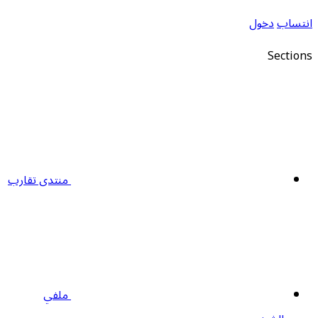
نتساب
دخول
Section
منتدى تقارب
ملفي