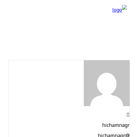
🚀 منتدى تقارب
📰 المدونة
⚙️ تطوير المواقع
hichamnagr
@hichamnagr