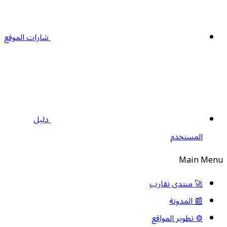
شارات الموقع
دليل
المستخدم
Main Men
🚀 منتدى تقارب
📰 المدونة
⚙️ تطوير المواقع