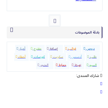
بادئة الموضوعات
32
دروس
40
قوالب
23
إضافة
4
مقترح
9
أخبار
8
طلب
1
أدسنس
0
سكربت
5
كورسات
1
أخطاء
8
السيو
2
تهيئة
5
حماية
10
المتجر
شارك المنتدى: