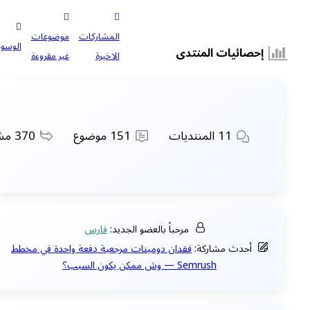
المشاركات
موضوعات
الوسوم
إحصائيات المنتدى
الاخيرة
غير مقروءة
11
المنتديات
151
موضوع
370
مشا
مرحباً بالعضو الجديد:
فارس
أحدث مشاركة:
فقدان دومينات مرجعية دفعة واحدة في مخطط
Semrush — وش ممكن يكون السبب؟