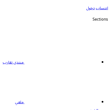
نتساب
دخول
Section
منتدى تقارب
ملفي