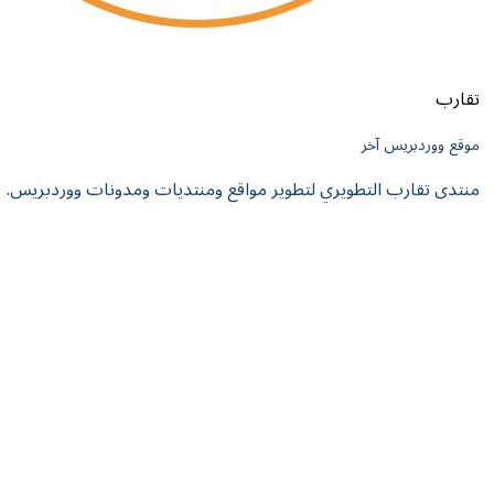
ريس آخر
رب التطويري لتطوير مواقع ومنتديات ومدونات ووردبريس.