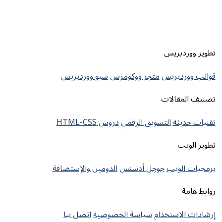
دبريس
دبريس
متجر ووكومرس
سيو ووردبريس
مقالات
يثه
التسويق الرقمي
دروس HTML-CSS
يب
لويب
جوجل أدسنس
الدومين والإستضافة
لاستخدام
سياسة الخصوصية
اتصل بنا