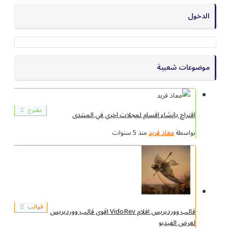
ات شعبية
مقترح
راح بانشاء اقسام لمجلات اخري في المنتدى
اسطة
معاذ فريد
منذ 5 سنوات
قوالب
قالب ووردبريس افلام VidoRev اقوى قالب ووردبريس
رض الفيديو