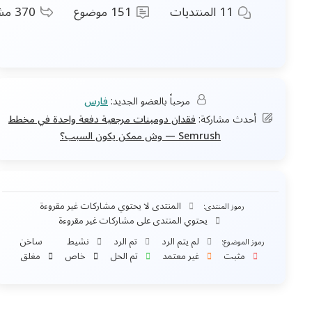
11
المنتديات
151
موضوع
370
مشاركات
مرحباً بالعضو الجديد:
فارس
أحدث مشاركة:
فقدان دومينات مرجعية دفعة واحدة في مخطط
Semrush — وش ممكن يكون السبب؟
المنتدى لا يحتوي مشاركات غير مقروءة
رموز المنتدى:
يحتوي المنتدى على مشاركات غير مقروءة
لم يتم الرد
تم الرد
نشيط
ساخن
وز الموضوع:
مثبت
غير معتمد
تم الحل
خاص
مغلق