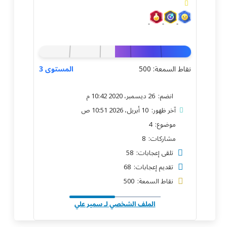
دلي
المستخدم
Main Menu
🚀 منتدى تقارب
قاط السمعة: 500
المستوى 3
📰 المدونة
انضم: 26 ديسمبر، 2020 10:42 م
⚙️ تطوير المواقع
آخر ظهور: 10 أبريل، 2026 10:51 ص
موضوع: 4
مشاركات: 8
تلقى إعجابات: 58
تقديم إعجابات: 68
نقاط السمعة: 500
الملف الشخصي لـ سمير علي