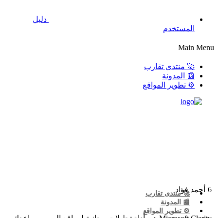
دليل
المستخدم
Main Menu
🚀 منتدى تقارب
📰 المدونة
⚙️ تطوير المواقع
6
أحمد فؤاد
🚀 منتدى تقارب
📰 المدونة
⚙️ تطوير المواقع