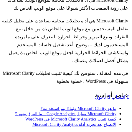
Microsoft Clarity هي أداة تحليلات مجانية لمواقع الويب. يساعدك
على رؤية الصفحات الأكثر شيوعًا على موقع الويب الخاص بك
Microsoft Clarity هي أداة تحليلات مجانية تساعدك على تحليل كيفية
تفاعل المستخدمين مع موقع الويب الخاص بك من خلال تتبع
النقرات وتتبع التمرير وخرائط الحرارة. لتتعرف على ما يريده
المستخدمون لديك – بوضوح. أعد تشغيل جلسات المستخدم
واستكشف الخرائط الحرارية لجعل موقع الويب الخاص بك يعمل
بشكل أفضل لعملائك وعملك .
في هذه المقالة ، سنوضح لك كيفية تثبيت تحليلات Microsoft Clarity
بسهولة في WordPress ، خطوة بخطوة.
عناصر أساسية
انتساب
دخول
ما هو Microsoft Clarity ولماذا يتم استخدامه؟
Microsoft Clarity مقابل Google Analytics – ما الفرق بينهم ؟
كيفية تثبيت Microsoft Clarity Analytics في WordPress
الانطباع بعد تجربة أداة Microsoft Clarity Analytics