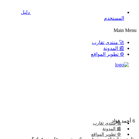
دليل
المستخدم
Main Menu
🚀 منتدى تقارب
📰 المدونة
⚙️ تطوير المواقع
6
أحمد فؤاد
🚀 منتدى تقارب
📰 المدونة
⚙️ تطوير المواقع