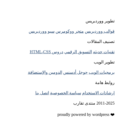
تطوير ووردبريس
قوالب ووردبريس
متجر ووكومرس
سيو ووردبريس
تصنيف المقالات
تقنيات حديثه
التسويق الرقمي
دروس HTML-CSS
تطوير الويب
برمجيات الويب
جوجل أدسنس
الدومين والإستضافة
روابط هامة
إرشادات الاستخدام
سياسة الخصوصية
اتصل بنا
2011-2025 منتدى تقارب
❤️ proudly powered by wordpress