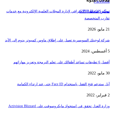
مقالات المدونة
.
Facebook
تمكين ضغط GZIP
مجلة OJS: الحل الاحترافي لإدارة المجلات العلمية الإلكترونية مع خدمات
تقارب المتخصصة
21 مايو، 2026
شركة لوجيتك السويسرية تعمل على إطلاق ماوس كمبيوتر يدوم إلى الأبد
5 أغسطس، 2024
أفضل 6 تطبيقات تساعد أطفالك على تعلم البرمجة وتعزيز مهاراتهم
30 مايو، 2022
آبل ستدعم فتح القفل باستخدام Face ID حتى عند ارتداء الكمامة
2 فبراير، 2022
وزارة العدل تحقق في استحواذ مايكروسوفت على Activision Blizzard