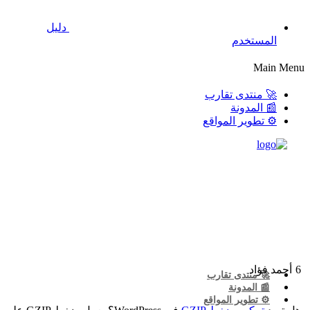
دليل
المستخدم
Main Menu
🚀 منتدى تقارب
📰 المدونة
⚙️ تطوير المواقع
6
أحمد فؤاد
🚀 منتدى تقارب
📰 المدونة
⚙️ تطوير المواقع