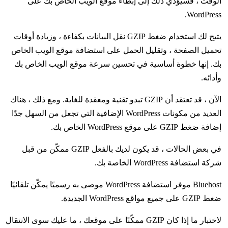
الوقت ، فسيؤدي ذلك إلى إبطاء موقع الويب الخاص بك على
WordPress.
يتيح لك استخدام ضغط GZIP نقل البيانات بكفاءة ، وزيادة أوقات
تحميل الصفحة ، وتقليل الحمل على استضافة موقع الويب الخاص
بك. إنها خطوة أساسية في تحسين سرعة موقع الويب الخاص بك
وأدائه.
الآن ، قد تعتقد أن GZIP تبدو تقنية ومعقدة للغاية. ومع ذلك ، هناك
العديد من مكونات WordPress الإضافية التي تجعل من السهل جدًا
إضافة ضغط GZIP على موقع WordPress الخاص بك.
في بعض الحالات ، قد يكون لديك بالفعل GZIP ممكّن من قبل
شركة استضافة WordPress الخاصة بك.
Bluehost موفر استضافة WordPress موصى به رسميًا يمكّن تلقائيًا
ضغط GZIP على جميع مواقع WordPress الجديدة.
لاختبار ما إذا كان GZIP ممكّنًا على موقعك ، ما عليك سوى الانتقال