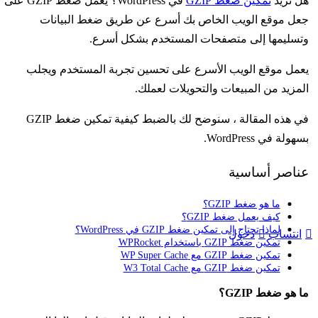
هل تريد
تمكين ضغط GZIP
في WordPress؟ يعمل ضغط GZIP على
جعل موقع الويب الخاص بك أسرع عن طريق ضغط البيانات
وتسليمها إلى متصفحات المستخدم بشكل أسرع.
يعمل موقع الويب الأسرع على تحسين تجربة المستخدم ويجلب
المزيد من المبيعات والتحويلات لعملك.
في هذه المقالة ، سنوضح لك بالضبط كيفية تمكين ضغط GZIP
بسهولة في WordPress.
عناصر أساسية
ما هو ضغط GZIP؟
كيف يعمل ضغط GZIP؟
لماذا تحتاج إلى تمكين ضغط GZIP في WordPress؟
انتساب
دخول
تمكين ضغط GZIP باستخدام WPRocket
تمكين ضغط GZIP مع WP Super Cache
تمكين ضغط GZIP مع W3 Total Cache
ما هو ضغط GZIP؟