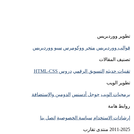
تطوير ووردبريس
قوالب ووردبريس
متجر ووكومرس
سيو ووردبريس
تصنيف المقالات
تقنيات حديثه
التسويق الرقمي
دروس HTML-CSS
تطوير الويب
برمجيات الويب
جوجل أدسنس
الدومين والإستضافة
روابط هامة
إرشادات الاستخدام
سياسة الخصوصية
اتصل بنا
2011-2025 منتدى تقارب