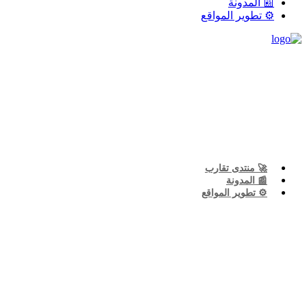
📰 المدونة
⚙️ تطوير المواقع
🚀 منتدى تقارب
📰 المدونة
⚙️ تطوير المواقع