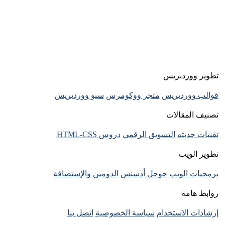
تطوير ووردبريس
قوالب ووردبريس
متجر ووكومرس
سيو ووردبريس
تصنيف المقالات
تقنيات حديثه
التسويق الرقمي
دروس HTML-CSS
تطوير الويب
برمجيات الويب
جوجل أدسنس
الدومين والإستضافة
روابط هامة
إرشادات الاستخدام
سياسة الخصوصية
اتصل بنا