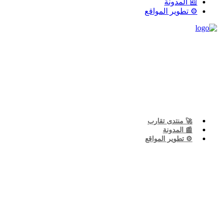
📰 المدونة
⚙️ تطوير المواقع
🚀 منتدى تقارب
📰 المدونة
⚙️ تطوير المواقع