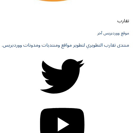
ريس آخر
رب التطويري لتطوير مواقع ومنتديات ومدونات ووردبريس.