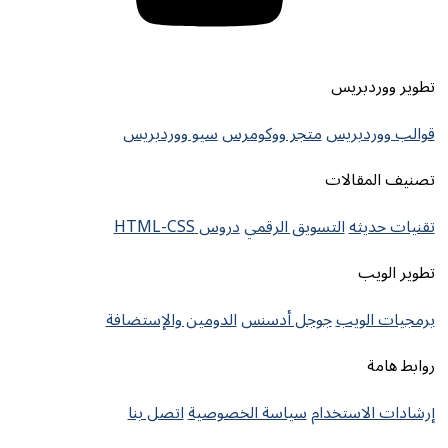
دبريس
دبريس
متجر ووكومرس
سيو ووردبريس
مقالات
يثه
التسويق الرقمي
دروس HTML-CSS
يب
لويب
جوجل أدسنس
الدومين والإستضافة
لاستخدام
سياسة الخصوصية
اتصل بنا