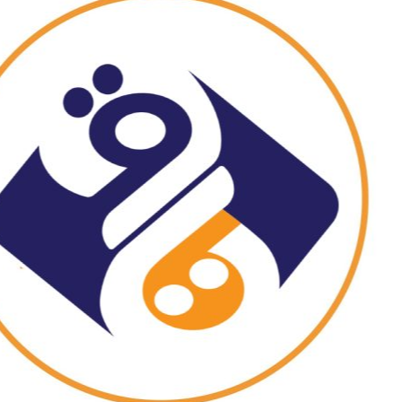
دليل المستخدم
Main Menu
🚀 منتدى تقارب
📰 المدونة
⚙️ تطوير المواقع