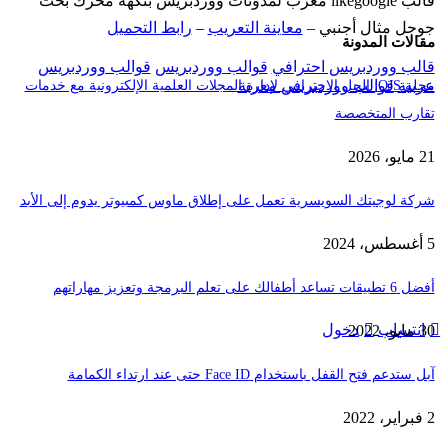
قالب likegoogle معرب لمدونات ووردبريس بنكهة محرك بحث
جوجل مثال أجنبي –
معاينة التعريب
–
رابط التحميل
مقالات المدونة
قالب ووردبريس احترافي
قوالب ووردبريس
قوالب ووردبريس
عربية
قوالب ووردبريس معربة
مجلة OJS: الحل الاحترافي لإدارة المجلات العلمية الإلكترونية مع خدمات
تقارب المتخصصة
21 مايو، 2026
شركة لوجيتك السويسرية تعمل على إطلاق ماوس كمبيوتر يدوم إلى الأبد
5 أغسطس، 2024
أفضل 6 تطبيقات تساعد أطفالك على تعلم البرمجة وتعزيز مهاراتهم
انتساب
دخول
30 مايو، 2022
آبل ستدعم فتح القفل باستخدام Face ID حتى عند ارتداء الكمامة
2 فبراير، 2022