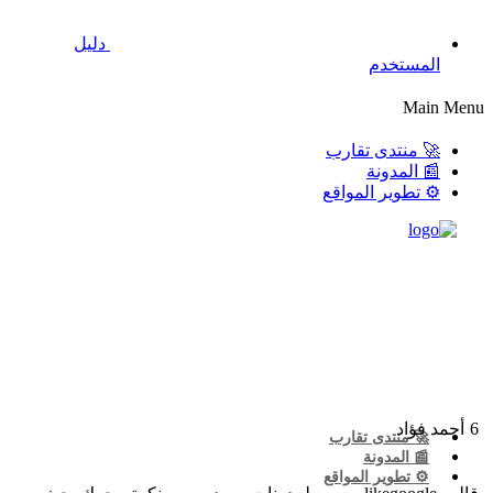
دليل
المستخدم
Main Menu
🚀 منتدى تقارب
📰 المدونة
⚙️ تطوير المواقع
6
أحمد فؤاد
🚀 منتدى تقارب
📰 المدونة
⚙️ تطوير المواقع