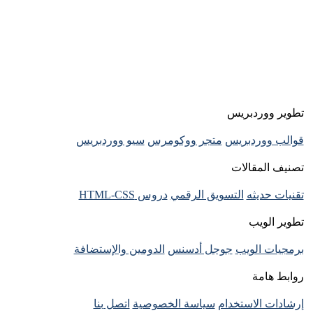
تطوير ووردبريس
قوالب ووردبريس
متجر ووكومرس
سيو ووردبريس
تصنيف المقالات
تقنيات حديثه
التسويق الرقمي
دروس HTML-CSS
تطوير الويب
برمجيات الويب
جوجل أدسنس
الدومين والإستضافة
روابط هامة
إرشادات الاستخدام
سياسة الخصوصية
اتصل بنا