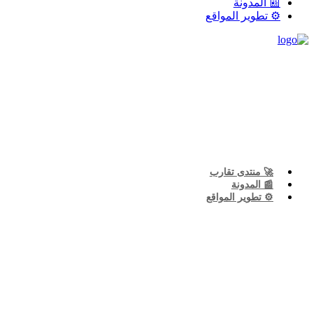
📰 المدونة
⚙️ تطوير المواقع
🚀 منتدى تقارب
📰 المدونة
⚙️ تطوير المواقع