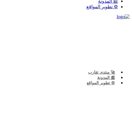
📰 المدونة
⚙️ تطوير المواقع
🚀 منتدى تقارب
📰 المدونة
⚙️ تطوير المواقع