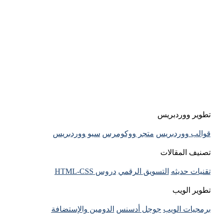
تطوير ووردبريس
قوالب ووردبريس
متجر ووكومرس
سيو ووردبريس
تصنيف المقالات
تقنيات حديثه
التسويق الرقمي
دروس HTML-CSS
تطوير الويب
برمجيات الويب
جوجل أدسنس
الدومين والإستضافة