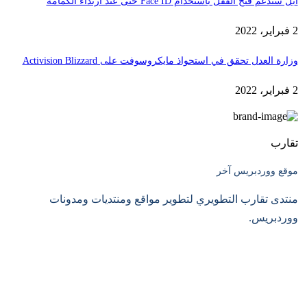
آبل ستدعم فتح القفل باستخدام Face ID حتى عند ارتداء الكمامة
2 فبراير، 2022
وزارة العدل تحقق في استحواذ مايكروسوفت على Activision Blizzard
2 فبراير، 2022
تقارب
موقع ووردبريس آخر
منتدى تقارب التطويري لتطوير مواقع ومنتديات ومدونات
ووردبريس.