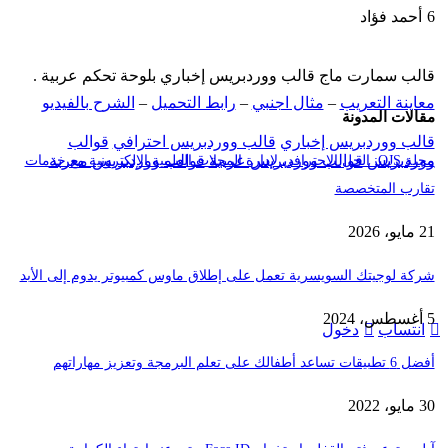
6
أحمد فؤاد
قالب سمارت ماج قالب ووردبريس إخباري بلوحة تحكم عربية .
معاينة التعريب
–
مثال اجنبي
–
رابط التحميل
–
الشرح بالفيديو
مقالات المدونة
قالب ووردبريس إخباري
قالب ووردبريس احترافي
قوالب
ووردبريس
قوالب ووردبريس عربية
قوالب ووردبريس معربة
مجلة OJS: الحل الاحترافي لإدارة المجلات العلمية الإلكترونية مع خدمات
تقارب المتخصصة
21 مايو، 2026
شركة لوجيتك السويسرية تعمل على إطلاق ماوس كمبيوتر يدوم إلى الأبد
5 أغسطس، 2024
انتساب
دخول
أفضل 6 تطبيقات تساعد أطفالك على تعلم البرمجة وتعزيز مهاراتهم
30 مايو، 2022