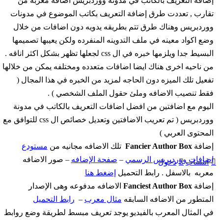
إضافة التعريف بالكاتب في مدونة ووردبريس اضافه معربه من
تقارب , تعددت طرق إضافة التعريف بكاتب الموضوع في مدونات
ووردبريس وهناك طرق تتم بطريقه يدويه دون اضافات من خلال
وضع اكواد معينه في ملف التدوينه المنفرده ولكن يعيبها تصميمها
البسيط جدا ويلزمها خبره في ال css لجعلها تظهر بشكل اكثر اناقه .
من ناحيه اخرى هناك ايضا اضافات متعدده ومختلفه يمكن من خلالها
تفعيل تلك الميزه دون الحاجه لمزيد من الخبره في هذا المجال (
فقط تنصيب الاضافه وملئ حقول الملف الشخصي ) .
اليوم مع اضافتين من افضل اضافات التعريف بالكاتب في مدونة
ووردبريس ( تم تعريب الاضافتين وتعديل خصائص ال css للتوافق مع
المحتوى العربي )
إضافة
Fancier Author Box
تلك الاضافه مجانيه من
مستودع
اضافات ووردبريس الرسمي
–
صفحة الإضافه
– صور الاضافه
انتساب
دخول
معربه بالاسفل . رابط التحميل
إضغط هنا
إضافة
Fanciest Author Box
الاضافه مدفوعه وهى الإصدار
المتطور من الاضافه السابقه
مثال معرب
–
رابط التحميل
في المثال المعرب بالفيديو يوجد تعريف مبسط لطريقة وضع روابط