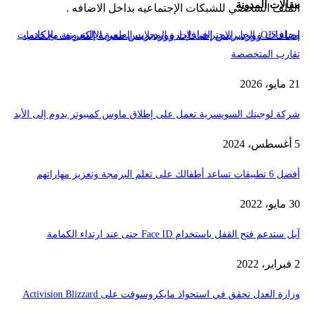
مقالات المدونة
الملف الشخصي للشبكات الإجتماعيه بداخل الاضافه .
إضافات ووردبريس
إضافات ووردبريس معربة
التعريف بالكاتب
مجلة OJS: الحل الاحترافي لإدارة المجلات العلمية الإلكترونية مع خدمات
تقارب المتخصصة
21 مايو، 2026
شركة لوجيتك السويسرية تعمل على إطلاق ماوس كمبيوتر يدوم إلى الأبد
5 أغسطس، 2024
أفضل 6 تطبيقات تساعد أطفالك على تعلم البرمجة وتعزيز مهاراتهم
30 مايو، 2022
آبل ستدعم فتح القفل باستخدام Face ID حتى عند ارتداء الكمامة
2 فبراير، 2022
وزارة العدل تحقق في استحواذ مايكروسوفت على Activision Blizzard