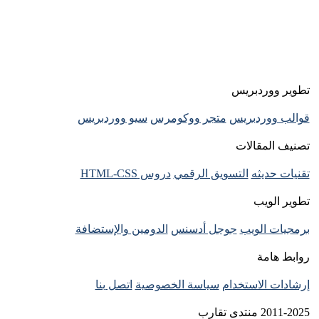
تطوير ووردبريس
قوالب ووردبريس
متجر ووكومرس
سيو ووردبريس
تصنيف المقالات
تقنيات حديثه
التسويق الرقمي
دروس HTML-CSS
تطوير الويب
برمجيات الويب
جوجل أدسنس
الدومين والإستضافة
روابط هامة
إرشادات الاستخدام
سياسة الخصوصية
اتصل بنا
2011-2025 منتدى تقارب