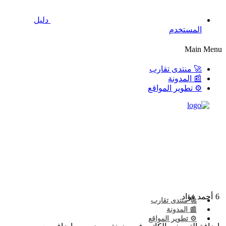
دليل
المستخدم
Main Menu
🚀 منتدى تقارب
📰 المدونة
⚙️ تطوير المواقع
6
أحمد فؤاد
🚀 منتدى تقارب
📰 المدونة
⚙️ تطوير المواقع