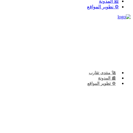
📰 المدونة
⚙️ تطوير المواقع
🚀 منتدى تقارب
📰 المدونة
⚙️ تطوير المواقع