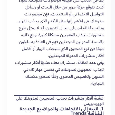
بك في الغالب على طبيعة موضوعات مدونتك. سواء
كنت تتوقع حركة مرور من خلال البحث أو وسائل
التواصل الاجتماعي أو المنتديات، فإن موضوعات
مدونتك هي الأهم. إنها مثل الطُعم الذي يجذب القراء.
وبالنسبة للقدامى في مجال التدوين، قد لا يمثل طرح
منشورات تجذب المعجبين مشكلة كبيرة. ومع ذلك،
بالنسبة للمدونين المبتدئين فهم في العادة يتساءلون
دومًا عن نوع المحتوى الذي سيجذب الزوار أو أفضل
أفكار منشورات المدونة للمبتدئين.
وفي هذه المقالة، سنشارك معك عشرة أفكار منشورات
تجذب المعجبين لمدونتك. كي تحسن مهاراتك في
التدوين وتخصيص المحتوى وفقًا لمنظور علامتك
التجارية.
عشرة أفكار منشورات تجذب المعجبين لمدونتك على
الووردبريس
1. انتبه إلى الاتجاهات والمواضيع الجديدة
الشائعة Trends