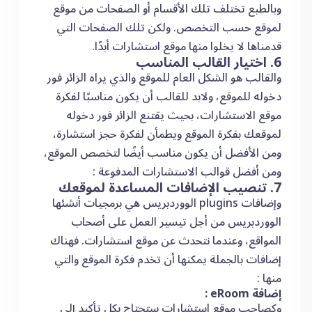
وبالطبع تختلف تلك الأقسام أو الصفحات من موقع
لموقع حسب التخصص. ولكن تلك الصفحات التي
قدمناها لا يخلوا منها موقع استشارات أبدًا.
6. اختيار القالب المناسب
والقالب هو الشكل العام للموقع والذي يراه الزائر فور
دخوله للموقع، ولابد للقالب أن يكون مناسبًا لفكرة
موقع الاستشارات، بحيث يقتنع الزائر فور دخوله
لموقعك بفكرة الموقع ويطمأن لفكرة حجز استشارة،
ومن الأفضل أن يكون مناسب أيضًا لتخصص الموقع،
ومن أفضل قوالب الاستشارات المدفوعة :
7. تنصيب الإضافات المساعدة لموقعك
وإضافات plugins الووردبريس هي برمجيات أنشئها
الووردبريس من أجل تيسير العمل على أصحاب
المواقع، وعندما نتحدث عن موقع استشارات. فهناك
إضافات بالجملة يمكنها أن تخدم فكرة الموقع والتي
منها :
إضافة eRoom :
وكصاحب موقع استشارات ستحتاج بكل تأكيد إلى