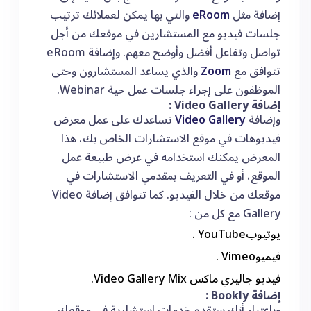
إضافة مثل
eRoom
والتي بها يمكن لعملائك ترتيب
جلسات فيديو مع المستشارين في موقعك من أجل
تواصل وتفاعل أفضل وأوضح معهم. وإضافة eRoom
تتوافق مع
Zoom
والذي يساعد المستشارون وحتى
الموظفون على إجراء جلسات عمل حية Webinar.
إضافة Video Gallery :
وإضافة
Video Gallery
تساعدك على عمل معرض
فيديوهات في موقع الاستشارات الخاص بك، هذا
المعرض يمكنك استخدامه في عرض طبيعة عمل
الموقع، أو في التعريف بمقدمي الاستشارات في
موقعك من خلال الفيديو. كما تتوافق إضافة Video
Gallery مع كل من :
يوتيوبYouTube .
فيميوVimeo .
فيديو جاليري ماكس Video Gallery Mix.
إضافة Bookly :
وباعتبار أنك ستقدم خدمات استشارية في موقعك،