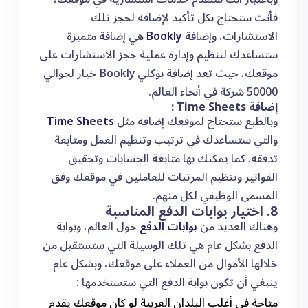
فأنت ستحتاج بكل تأكيد لإضافة لحجز تلك
الاستشارات، وإضافة
Bookly
هي إضافة متميزة
ستساعدك لتنظيم وإدارة عملية حجز الاستشارات على
موقعك، حيث تعد إضافة بوكلي Bookly خيار لحوالي
50000 شركة في أنحاء العالم.
إضافة Time Sheets :
وبالطبع ستحتاج لموقعك إضافة مثل
Time Sheets
والتي ستساعدك في ترتيب وتنظيم العمل ومتابعة
تدفقه. كما يمكنك بها متابعة الحسابات وتحقيق
الفواتير وتنظيم المرتبات للعاملين في موقعك وفق
المسمى الوظيفي لكل منهم.
8. اختيار بوابات الدفع المناسبة
وهناك العديد من
بوابات الدفع
حول العالم، وبوابة
الدفع بشكل عام هي تلك الوسيلة التي ستستقبل من
خلالها الأموال من العملاء على موقعك، وبشكل عام
ينبغي أن تكون بوابة الدفع التي ستستخدمها :
متاحة في أغلب البلدان العربية لو كان موقعك يقدم