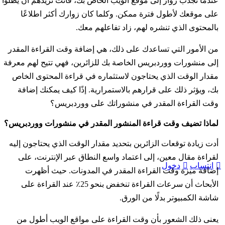
عندما تجذب زوار إلى موقع الويب الخاص بك، فأنت تريدهم أن يظلوا
على موقعك لأطول فترة ممكن. وكلما كان زوارك أكثر اطلاعًا
بالمحتوى الذي تنشره لهم، زاد تفاعلهم معك.
من الأمور التي تساعدك على ذلك، هي إضافة وقت القراءة المقدر
إلى منشورات ووردبريس الخاصة بك للزائرين، فهي تتيح لهم معرفة
مقدار الوقت الذي يحتاجون لاستثماره في قراءة المحتوى الخاص
بك، ويؤثر ذلك على قرارهم بالاستمرارية. إذًا كيف يمكنك إضافة
وقت القراءة المقدر في منشوراتك على ووردبريس؟
لماذا تضيف وقت قراءة المنشور المقدر في منشورات ووردبريس؟
أدت زيادة توقعات الزائرين بتحديد مقدار الوقت الذي يحتاجون إليه
لقراءة مقال معين، إلى اعتماد واسع النطاق عبر الإنترنت، على
انتساب
دخول
إضافة ميزة وقت القراءة المقدر في المدونات. حيث أظهرت
الأبحاث أن سرعات القراءة تنخفض بنحو 25٪ عند القراءة على
شاشة الكمبيوتر بدلًا من الورق.
يعنى ذلك الشعور بأن وقت القراءة على مواقع الويب أطول من