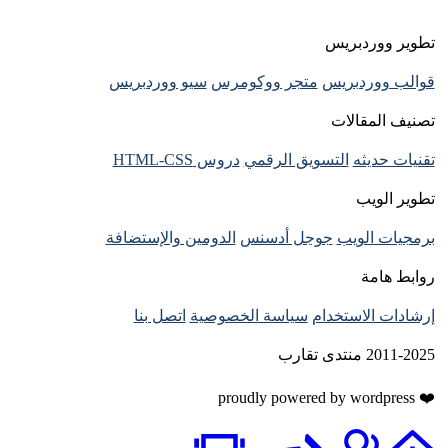
تطوير ووردبريس
قوالب ووردبريس
متجر ووكومرس
سيو ووردبريس
تصنيف المقالات
تقنيات حديثه
التسويق الرقمي
دروس HTML-CSS
تطوير الويب
برمجيات الويب
جوجل أدسنس
الدومين والإستضافة
روابط هامة
إرشادات الاستخدام
سياسة الخصوصية
اتصل بنا
2011-2025 منتدى تقارب
❤️ proudly powered by wordpress