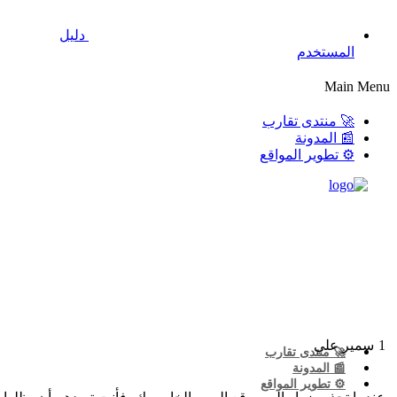
دليل
المستخدم
Main Menu
🚀 منتدى تقارب
📰 المدونة
⚙️ تطوير المواقع
1
سمير علي
🚀 منتدى تقارب
📰 المدونة
⚙️ تطوير المواقع