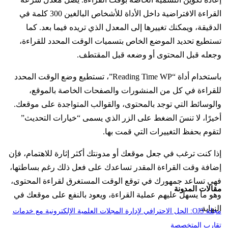
القراءة الافتراضية داخل الأداة للأشخاص البالغين 300 كلمة في
الدقيقة، ويمكنك تغييرها إلى المعدل الذي تريده فيما بعد. كما
تستطيع تحديد الموضع الخاص بتسميات الوقت المحدد للقراءة،
وجعله قبل المحتوى أو وضعه قبل المقتطف.
باستخدام أداة “Reading Time WP”، تستطيع وضع الوقت المحدد
للقراءة في كل من المنشورات والصفحات الخاصة بالموقع،
والوسائط التي توجد بالمحتوى، والقوالب المتواجدة على موقعك.
أخيرًا، لا تنسَ الضغط على الزر الذي يسمى “خيارات التحديث”
لتقوم بحفظ التغييرات التي قمت بها.
إذا كنت ترغب في جعل موقعك أو مدونتك أكثر إثارة للاهتمام، فإن
إضافة وقت القراءة المقدر تساعدك على فعل ذلك رغم بساطتها،
فهي تساعد جمهورك في توقع الوقت المستغرق لقراءة المحتوى،
مقالات المدونة
وهو ما يسهل عليهم عملية القراءة، ويعود بالنفع على موقعك في
النهاية.
مجلة OJS: الحل الاحترافي لإدارة المجلات العلمية الإلكترونية مع خدمات
تقارب المتخصصة