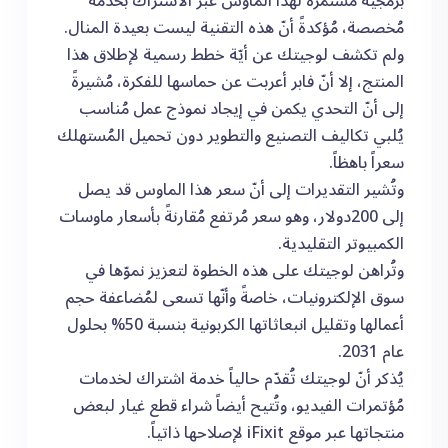
برمجية مُستمرة لهذا الماوس عبر الاشتراك بخدمة
مُخصصة، مُؤكدةً أنّ هذه التقنية ليست بعيدة المنال.
ولم تكشف لوجيتك عن أيّة خطط رسمية لإطلاق هذا
المنتج، إلا أنّ فابر أعربت عن حماسها للفكرة، مُشيرةً
إلى أنّ التحدي يكمن في إيجاد نموذج عمل مُناسب
يُلبي تكاليف التصنيع والتطوير دون تحميل المُستهلك
سعراً باهظاً.
وتُشير التقديرات إلى أنّ سعر هذا الماوس قد يصل
إلى 200دولار، وهو سعر مُرتفع مُقارنةً بأسعار ماوسات
الكمبيوتر التقليدية.
وتُراهن لوجيتك على هذه الخطوة لتعزيز نموّها في
سوق الإلكترونيات، خاصةً وأنّها تسعى لمُضاعفة حجم
أعمالها وتقليل انبعاثاتها الكربونية بنسبة 50% بحلول
عام 2031.
يُذكر أنّ لوجيتك تُقدّم حالياً خدمة اشتراك لخدمات
مُؤتمرات الفيديو، وتُتيح أيضاً شراء قطع غيار لبعض
منتجاتها عبر موقع iFixit لإصلاحها ذاتياً.