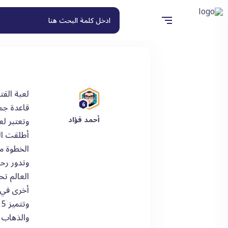
6
قاعدة جما
أحمد فؤاد
الخطوة من
العالم ت
أخرى في ا