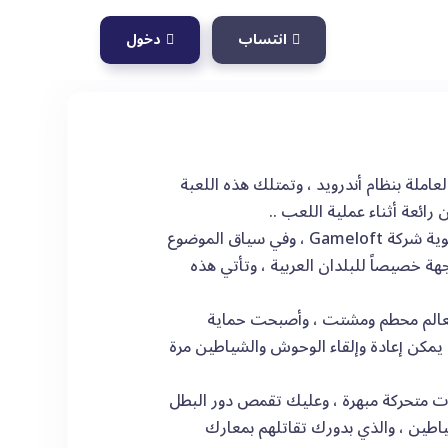
انتساب
دخول
ي الأجهزة الذكية العاملة بنظام أندرويد ، وتمتلك هذه اللعبة
ائعة أثناء عملية اللعب ..
وتعتبر لعبة Dungeon Hunter من تطوير الشركة الرائدة في طرح الألعاب القوية شركة Gameloft ، وفي سياق الموضوع
Dungeo من هذه اللعبة ، والموجهة خصيصاً للبلدان العربية ، وتأتي هذه
لغزو الشيطاني في مملكة Valenthia ، فلا يزال العالم محطم ومشتت ، وأصبحت حماية
يمكن إعادة وإلقاء الوحوش والشياطين مرة
لة ، ورسومات متحركة مبهرة ، وعليك تقمص دور البطل
ئعة ملئية بالوحوش والشياطين ، والذي بدورك تقاتلهم بمعارك