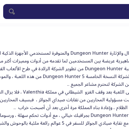
لعبة القتال والإثارة Dungeon Hunter والمتوفرة لمستخدم
هيرية عريضة بين المستخدمين لما تقدمه من أدوات ومميزات أكثر من ر
أطلقت الشركة النسخة الخامسة n Hunter 5
 الشركة لتحترم مشاعر الجميع ..
وتدور رحى اللعبة بعد وقف ا
حت مسؤولية المحاربين من نقابات صيداي الجوائز ، فبسيف المحاربين 
لظلام ، وإعادة بناء المملكة مرة أخرى بعد أن أصبحت خراب ..
وتتميز Dungeon Hunter 5 بجرافيك خيالي ، مع أدوات تحكم سه
والذهاب مع نقاية صيادي الجوائز للسفر في 5 عوالم را