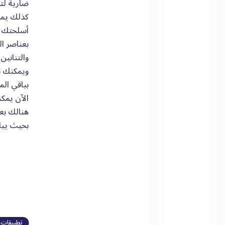
ضارية لت
كذلك يمك
بعناصر ال
والتنانين .
ويمكنك ن
بباقي الم
بحيث يبلغ 1.3 غيغا با
تطبيقات و