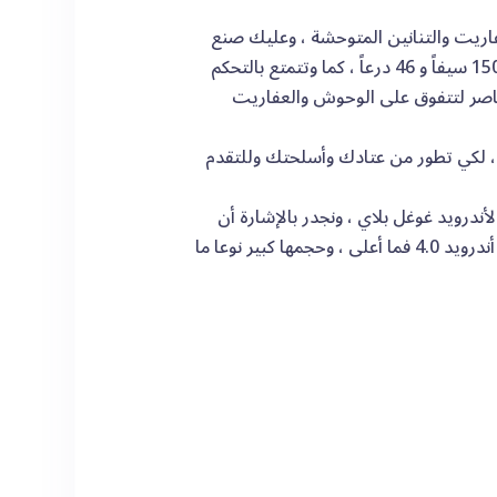
ريت والتنانين المتوحشة ، وعليك صنع
أسلحتك وعتادك العسكري بالقضاء على هذه الوحوش ، حيث تقدم لك اللعبة 150 سيفاً و 46 درعاً ، كما وتتمتع بالتحكم
لعناصر لتتفوق على الوحوش والعفاريت
، لكي تطور من عتادك وأسلحتك وللتقدم
التوجه لمتجر تطبيقات الأندرويد غوغل بلاي ، ونجدر بالإشارة أن
هنالك بعض العناصر المدفوعة التي تحتاج إلى عملية شراء ، وتدعم اللعبة نظام أندرويد 4.0 فما أعلى ، وحجمها كبير نوعا ما