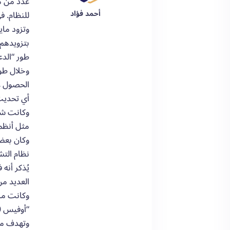
أحمد فؤاد
للنظام. في حين سيدوم “
وتزود ماي
بتزويدهم 
طور “الدع
وخلال طور
أي تحديث 
وكانت شرك
مثل أنظمة
نظام التشغيل
العديد من
“أوفيس 2010″ وعن الحزمة الخدمية الأولى من برنامج “شير بوينت 2010″.
وتهدف ما