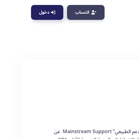
انتساب
دخول
تعتزم شركة مايكروسوفت اليوم الثلاثاء – 13 كانون الثاني/يناير 2015 – إيقاف “الدعم الطبيعي” Mainstream Support عن