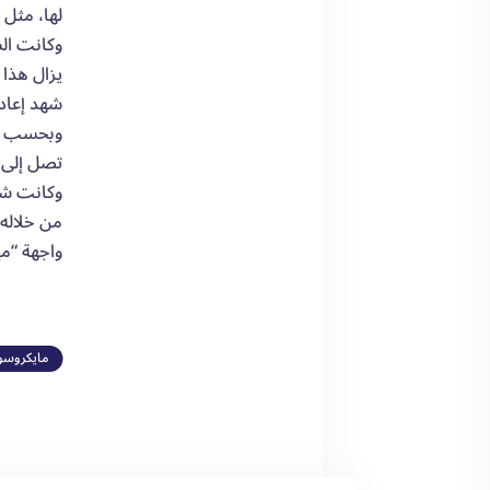
لها، مثل “ويندوز 8″،
يزال هذا 
شهد إعادة 
تصل إلى 53.71 بالمئة.
واجهة “مي
مايكروس