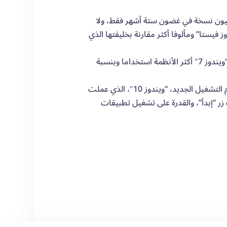
شركة قد أطلقت نظام “ويندوز 7″ في عام 2009. وباعت أكثر من 100 مليون نسخة في غضون ستة أشهر فقط، ولا
ز فيستا” ومألوفا أكثر مقارنة بخليفتها الذي
وبحسب شركة أبحاث السوق “نت أبليكيشنز” Net Applications، لا يزال نظام “ويندوز 7″ أكثر الأنظمة استخداما وبنسبة
وكانت شركة مايكروسوفت قد كشفت نهاية شهر أيلول/سبتمبر الماضي عن نظام التشغيل الجديد، “ويندوز 10″، الذي عملت
تي واجهتها مع نظام “ويندوز 8.1″، حيث أعادت زر “إبدأ”، والقدرة على تشغيل تطبيقات