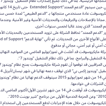
الدعم الممتد”Extended Support حتى تاريخ 14 كانون الثاني/يناير 2020.
كروسوفت عادة مستخدمي منتجاتها بـ “الدعم الطبيعي” لمدة خمس سنوا
مجانا بالإصلاحات والترقيعات والتحديثات الأمنية وغير الأمنية. وعندما
م الممتد” الذي يمتد غالبا لخمس سنوات أخرى.
 “الدعم الممتد” تحافظ الشركة على تزويد المستخدمين بالتحديثات الأمني
أمني أو غير أمني، مجاني أو مدفوع.
ة مايكروسوفت قد أعلنت في تموز/يوليو الماضي عن المواعيد النهائية
 التشغيل والبرامج، بما في ذلك نظام التشغيل “ويندوز 7″.
 “ويندوز إكس بي” الذي توقف دعمه نهائيا في شهر نيسان/أبريل 2014، وذلك بعد 12 عاما من إطلاقه.
 الشركات في خوادمها.
وكانت مايكروسوفت قد أوقفت في 14 من شهر تشرين الأول/أكت
يكروسوفت من خلال هذه الإجراءات لدفع المستخدمين إلى استخدام الإ