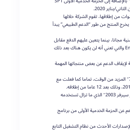
عدد من منتجاتها الرئيسية، بما في ذلك جميع إصدارات نظام التشغيل “ويندوز 7″ بالإضافة إلى الحزمة الخدمية الأولى SP1
ت من إطلاقها، تقوم الشركة خلالها
 يخرج المنتج من طور “الدعم الطبيعي” يبدأ
ة مجانا، بينما يتعين عليهم الدفع مقابل
الحصول على الأنواع الأخرى من التحديثات. ثم تأتي “نهاية الدعم” End of Support والتي تعني أنه لن يكون هناك بعد ذلك
 لإيقاف الدعم عن بعض منتجاتها المهمة
وكان بعض المراقبين قد توقعوا أن تقوم شركة مايكروسوفت بمنح نظام “ويندوز 7″ المزيد من الوقت، تماما كما فعلت مع
يُذكر أنه في 14 من شهر تموز/يوليو 2015 سيتوقف الدعم نهائيا عن نظام “ويندوز سيرفر 2003″ الذي ما تزال تستخدمه
وبر الماضي الدعم عن الحزمة الخدمية الأولى من برنامج
صدارات الأحدث من نظام التشغيل التابع