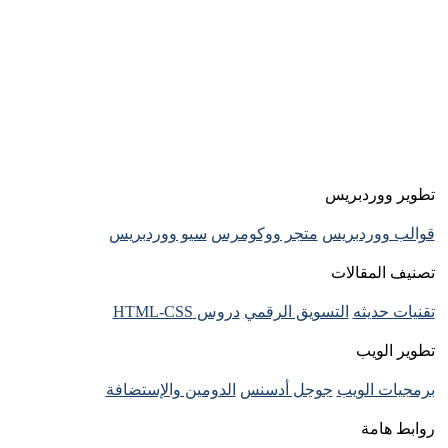
تطوير ووردبريس
قوالب ووردبريس
متجر ووكومرس
سيو ووردبريس
تصنيف المقالات
تقنيات حديثه
التسويق الرقمي
دروس HTML-CSS
تطوير الويب
برمجيات الويب
جوجل أدسنس
الدومين والإستضافة
روابط هامة