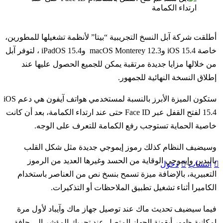
أطلقت شركة آبل النسخ التجريبية “بيتا” لأنظمة تشغيلها للمطورين،
خاصة iOS 15.4 وmacOS Monterey 12.3 وiPadOS 15.4 ، لتوفر آبل
من خلالها مزايا جديدة مرتقبة يمكن للجميع الحصول عليها عند
إطلاق النسخة النهائية للجمهور.
ستكون الميزة الأبرز بالنسبة لمستخدمي هواتف آيفون هي دعم iOS
15.4 لفتح القفل عبر Face ID حتى عند ارتداء الكمامة، بعد أن كانت
خاصية الحماية تستوجب رفع الكمامة للتعرف على الوجه.
وسيضيف النظام كذلك رموز إيموجي جديدة مثل شكل القلب
باليدين وإيموجي الوقاية من الحسد وغيرها العديد من الرموز
انتساب
دخول
التعبيرية، بالإضافة ميزة تسمح بنسخ نص من العناصر باستخدام
الكاميرا أثناء تشغيل تطبيق الملاحظات أو التذكيرات.
فيما سيضيف تحديث ماك عند توصيل جهاز ماك وآيباد لأول مرة
إمكانية ظهور أيقونة الجهاز المتصل عند تحريك المؤشر إلى حافة