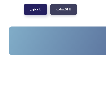
انتساب
دخول