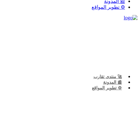
📰 المدونة
⚙️ تطوير المواقع
🚀 منتدى تقارب
📰 المدونة
⚙️ تطوير المواقع