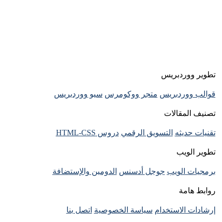
تطوير ووردبريس
قوالب ووردبريس
متجر ووكومرس
سيو ووردبريس
تصنيف المقالات
تقنيات حديثه
التسويق الرقمي
دروس HTML-CSS
تطوير الويب
برمجيات الويب
جوجل أدسنس
الدومين والإستضافة
روابط هامة
إرشادات الاستخدام
سياسة الخصوصية
اتصل بنا