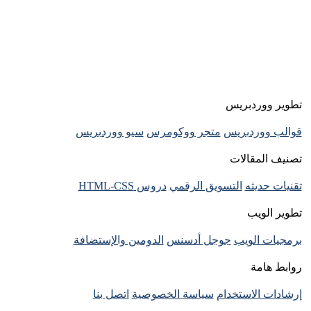
تطوير ووردبريس
قوالب ووردبريس
متجر ووكومرس
سيو ووردبريس
تصنيف المقالات
تقنيات حديثه
التسويق الرقمي
دروس HTML-CSS
تطوير الويب
برمجيات الويب
جوجل أدسنس
الدومين والإستضافة
روابط هامة
إرشادات الاستخدام
سياسة الخصوصية
اتصل بنا