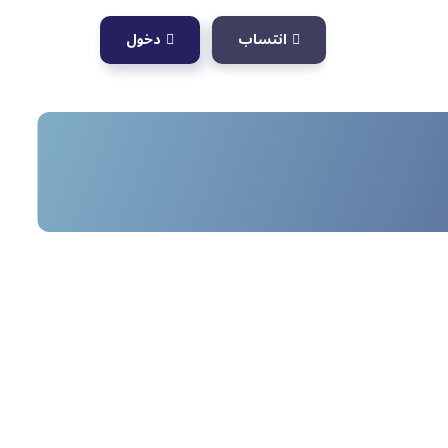
انتساب
دخول