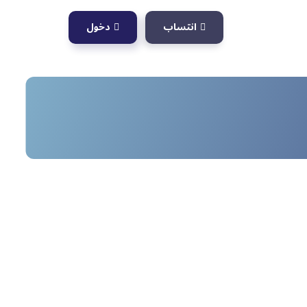
انتساب
دخول