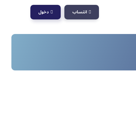
انتساب
دخول