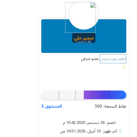
سمير علي
@samir
تطوير ووردبريس
عضو شرفي
نقاط السمعة: 500
المستوى 3
انضم: 26 ديسمبر، 2020 10:42 م
آخر ظهور: 10 أبريل، 2026 10:51 ص