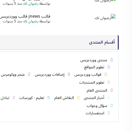
بواسطة
رضوان تك
منذ 5 سنوات
قالب jnews قالب ووردبريس إخباري متعدد الإستخدام مجاني
بواسطة
رضوان تك
منذ 5 سنوات
أقسام المنتدى
منتدى ووردبريس
تطوير المواقع
قوالب ووردبريس
إضافات ووردبريس
متجر ووكومرس
تطوير المنتديات
المنتدى العام
أخبار المنتدى
النقاش العام
تعليم - كورسات
تبادل 
سؤال وجواب
استفسارات