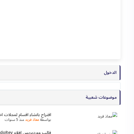
الدخول
موضوعات شعبية
اقتراح بانشاء اقسام لمجلات ا
بواسطة
معاذ فريد
منذ 5 سنوات
قالب ووردبريس افلام VidoRev اقوى قالب ووردبريس لعرض الفيديو