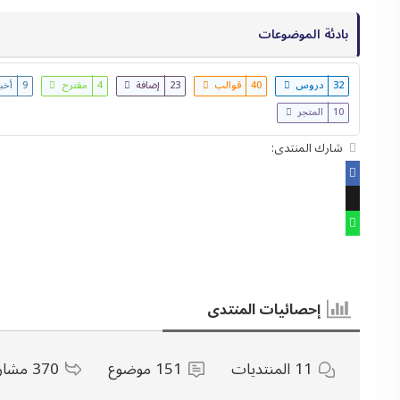
بادئة الموضوعات
32
دروس
40
قوالب
23
إضافة
4
مقترح
9
أخب
10
المتجر
شارك المنتدى:
إحصائيات المنتدى
11
المنتديات
151
موضوع
370
مشار