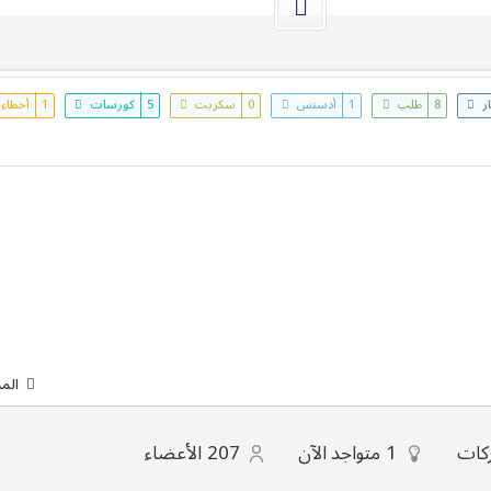
ار
8
طلب
1
أدسنس
0
سكربت
5
كورسات
1
أخطاء
الم
كات
1
متواجد الآن
207
الأعضاء