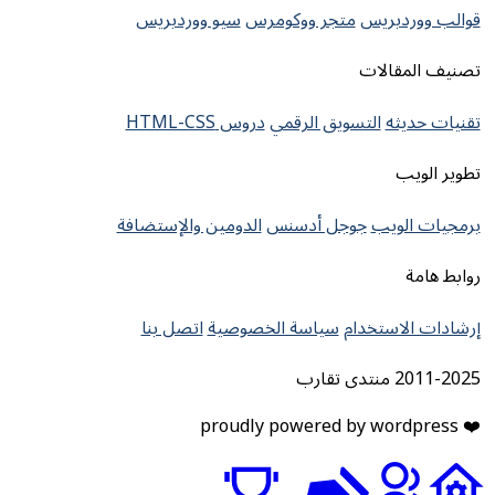
قوالب ووردبريس
متجر ووكومرس
سيو ووردبريس
تصنيف المقالات
تقنيات حديثه
التسويق الرقمي
دروس HTML-CSS
تطوير الويب
برمجيات الويب
جوجل أدسنس
الدومين والإستضافة
روابط هامة
إرشادات الاستخدام
سياسة الخصوصية
اتصل بنا
2011-2025 منتدى تقارب
❤️ proudly powered by wordpress