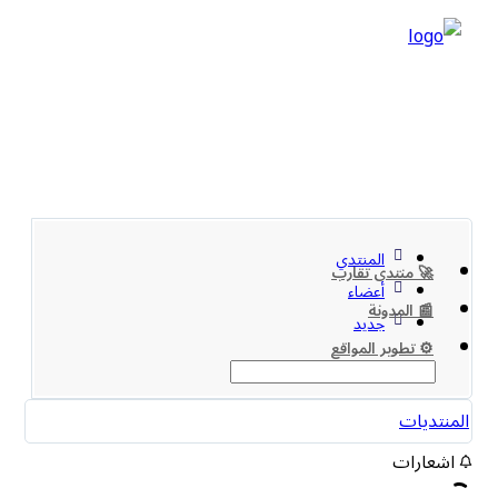
المنتدي
🚀 منتدى تقارب
أعضاء
📰 المدونة
جديد
⚙️ تطوير المواقع
المنتديات
اشعارات