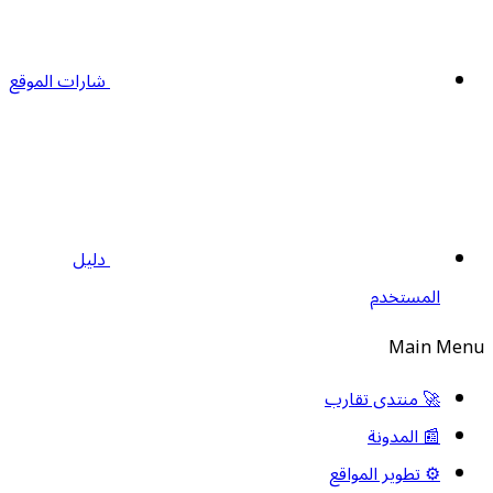
شارات الموقع
دليل
المستخدم
Main Men
🚀 منتدى تقارب
📰 المدونة
⚙️ تطوير المواقع