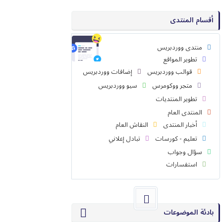
أقسام المنتدى
منتدى ووردبريس
تطوير المواقع
قوالب ووردبريس
إضافات ووردبريس
متجر ووكومرس
سيو ووردبريس
تطوير المنتديات
المنتدى العام
أخبار المنتدى
النقاش العام
تعليم - كورسات
تبادل إعلاني
سؤال وجواب
استفسارات
بادئة الموضوعات