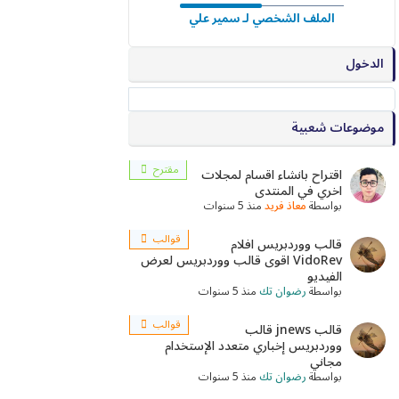
الملف الشخصي لـ سمير علي
الدخول
موضوعات شعبية
مقترح
اقتراح بانشاء اقسام لمجلات
اخري في المنتدى
بواسطة
معاذ فريد
منذ 5 سنوات
قوالب
قالب ووردبريس افلام
VidoRev اقوى قالب ووردبريس لعرض
الفيديو
بواسطة
رضوان تك
منذ 5 سنوات
قوالب
قالب jnews قالب
ووردبريس إخباري متعدد الإستخدام
مجاني
بواسطة
رضوان تك
منذ 5 سنوات