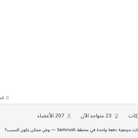
الم
كات
23
متواجد الآن
207
الأعضاء
ية دفعة واحدة في مخطط Semrush — وش ممكن يكون السبب؟