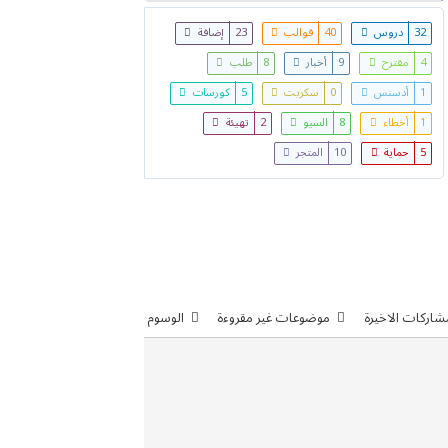
32
دروس
40
قوالب
23
إضافة
4
مقترح
9
أخبار
8
طلب
1
أدسنس
0
سكربت
5
كورسات
1
أخطاء
8
السيو
2
تهيئة
5
حماية
10
المتجر
شاركات الاخيرة
موضوعات غير مقروءة
الوسوم