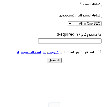
سيو
*
سيو التي تستخدمها
Req)
 قرات ووافقت على
شروط
و
سياسة الخصوصية