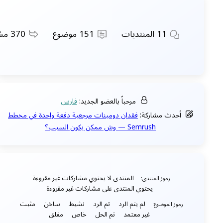
11
المنتديات
151
موضوع
370
مشاركات
مرحباً بالعضو الجديد:
فارس
أحدث مشاركة:
فقدان دومينات مرجعية دفعة واحدة في مخطط
Semrush — وش ممكن يكون السبب؟
المنتدى لا يحتوي مشاركات غير مقروءة
رموز المنتدى:
يحتوي المنتدى على مشاركات غير مقروءة
لم يتم الرد
تم الرد
نشيط
ساخن
مثبت
رموز الموضوع:
غير معتمد
تم الحل
خاص
مغلق