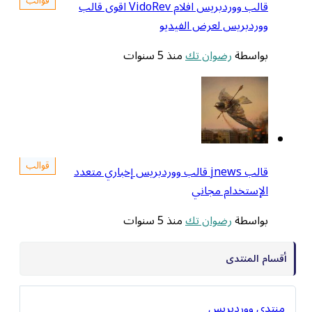
قوالب
قالب ووردبريس افلام VidoRev اقوى قالب
ردبريس لعرض الفيديو
اسطة
رضوان تك
منذ 5 سنوات
قوالب
قالب jnews قالب ووردبريس إخباري متعدد
إستخدام مجاني
اسطة
رضوان تك
منذ 5 سنوات
المنتدى
 ووردبريس