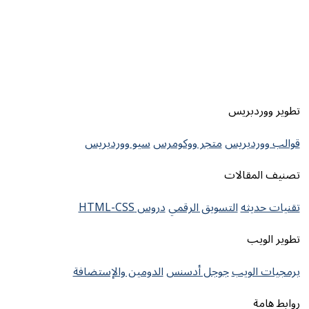
دبريس
دبريس
متجر ووكومرس
سيو ووردبريس
مقالات
يثه
التسويق الرقمي
دروس HTML-CSS
يب
لويب
جوجل أدسنس
الدومين والإستضافة