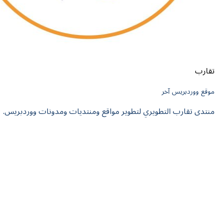
ريس آخر
رب التطويري لتطوير مواقع ومنتديات ومدونات ووردبريس.