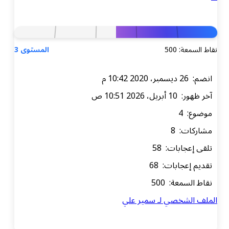
: 500
المستوى 3
م
202 10:51 ص
4
ت: 8
جابات: 58
عجابات: 68
معة: 500
لشخصي لـ سمير علي