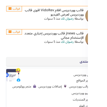
قوالب
قالب ووردبريس افلام VidoRev اقوى قالب
ووردبريس لعرض الفيديو
بواسطة
رضوان تك
منذ 5 سنوات
قوالب
قالب jnews قالب ووردبريس إخباري متعدد
الإستخدام مجاني
بواسطة
رضوان تك
منذ 5 سنوات
منتدى
 ووردبريس
ر المواقع
الب ووردبريس
إضافات ووردبريس
متجر ووكومرس
و ووردبريس
ر المنتديات
ى العام