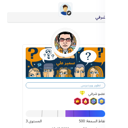
شرفي
سمير علي
@samir
تطوير ووردبريس
عضو شرفي
نقاط السمعة: 500
المستوى 3