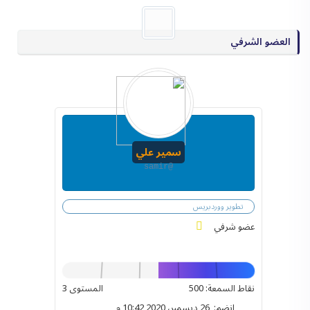
العضو الشرفي
سمير علي
@samir
تطوير ووردبريس
عضو شرفي
نقاط السمعة: 500
المستوى 3
انضم: 26 ديسمبر، 2020 10:42 م