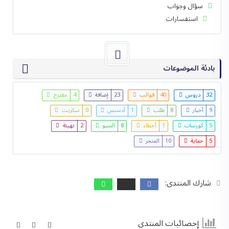
سؤال وجواب
استفسارات
بادئة الموضوعات
32
دروس
40
قوالب
23
إضافة
4
مقترح
9
أخبار
8
طلب
1
أدسنس
0
سكربت
5
كورسات
1
أخطاء
8
السيو
2
تهيئة
5
حماية
10
المتجر
شارك المنتدى:
إحصائيات المنتدى