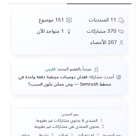
11
المنتديات
151
موضوع
370
مشاركات
1
متواجد الآن
207
الأعضاء
مرحباً بالعضو الجديد:
فارس
أحدث مشاركة:
فقدان دومينات مرجعية دفعة واحدة في
مخطط Semrush — وش ممكن يكون السبب؟
رموز المنتدى:
المنتدى لا يحتوي مشاركات غير مقروءة
يحتوي المنتدى على مشاركات غير مقروءة
لم يتم الرد
تم الرد
نشيط
ساخن
رموز الموضوع: