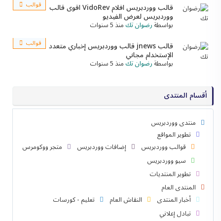
قوالب
قالب ووردبريس افلام VidoRev اقوى قالب
ووردبريس لعرض الفيديو
بواسطة
رضوان تك
منذ 5 سنوات
قوالب
قالب jnews قالب ووردبريس إخباري متعدد
الإستخدام مجاني
بواسطة
رضوان تك
منذ 5 سنوات
أقسام المنتدى
منتدى ووردبريس
تطوير المواقع
قوالب ووردبريس
إضافات ووردبريس
متجر ووكومرس
سيو ووردبريس
تطوير المنتديات
المنتدى العام
أخبار المنتدى
النقاش العام
تعليم - كورسات
تبادل إعلاني