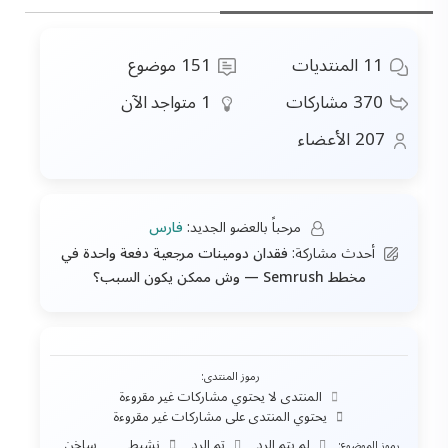
11
المنتديات
151
موضوع
370
مشاركات
1
متواجد الآن
207
الأعضاء
مرحباً بالعضو الجديد:
فارس
أحدث مشاركة:
فقدان دومينات مرجعية دفعة واحدة في
مخطط Semrush — وش ممكن يكون السبب؟
رموز المنتدى:
المنتدى لا يحتوي مشاركات غير مقروءة
يحتوي المنتدى على مشاركات غير مقروءة
لم يتم الرد
تم الرد
نشيط
ساخن
رموز الموضوع: