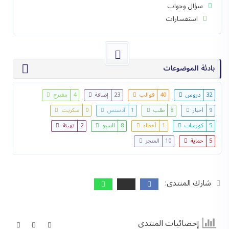
سؤال وجواب
استفسارات
بادئة الموضوعات
32
دروس
40
قوالب
23
إضافة
4
مقترح
9
أخبار
8
طلب
1
أدسنس
0
سكربت
5
كورسات
1
أخطاء
8
السيو
2
تهيئة
5
حماية
10
المتجر
شارك المنتدى:
إحصائيات المنتدى