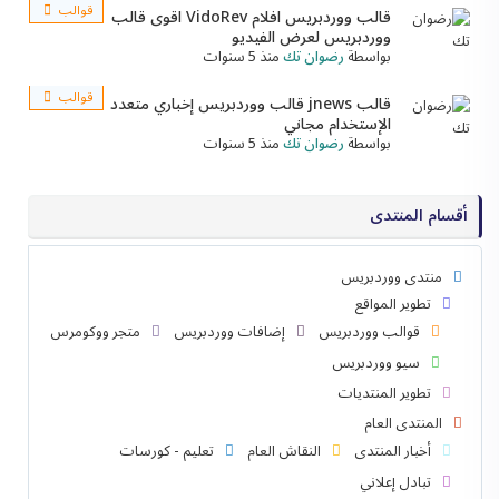
قوالب
قالب ووردبريس افلام VidoRev اقوى قالب
ووردبريس لعرض الفيديو
بواسطة
رضوان تك
منذ 5 سنوات
قوالب
قالب jnews قالب ووردبريس إخباري متعدد
الإستخدام مجاني
بواسطة
رضوان تك
منذ 5 سنوات
أقسام المنتدى
منتدى ووردبريس
تطوير المواقع
قوالب ووردبريس
إضافات ووردبريس
متجر ووكومرس
سيو ووردبريس
تطوير المنتديات
المنتدى العام
أخبار المنتدى
النقاش العام
تعليم - كورسات
تبادل إعلاني