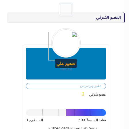
العضو الشرفي
سمير علي
@samir
تطوير ووردبريس
عضو شرفي
نقاط السمعة: 500
المستوى 3
انضم: 26 ديسمبر، 2020 10:42 م