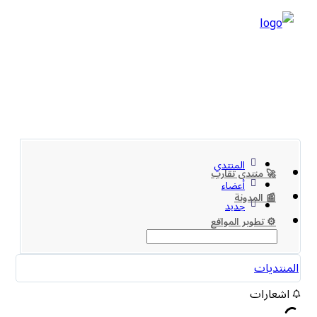
المنتدي
🚀 منتدى تقارب
أعضاء
📰 المدونة
جديد
⚙️ تطوير المواقع
المنتديات
اشعارات