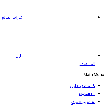
شارات الموقع
دليل
المستخدم
Main Men
🚀 منتدى تقارب
📰 المدونة
⚙️ تطوير المواقع