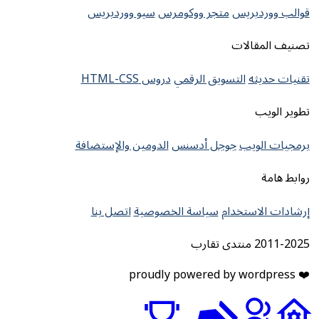
قوالب ووردبريس
متجر ووكومرس
سيو ووردبريس
تصنيف المقالات
تقنيات حديثه
التسويق الرقمي
دروس HTML-CSS
تطوير الويب
برمجيات الويب
جوجل أدسنس
الدومين والإستضافة
روابط هامة
إرشادات الاستخدام
سياسة الخصوصية
اتصل بنا
2011-2025 منتدى تقارب
❤️ proudly powered by wordpress