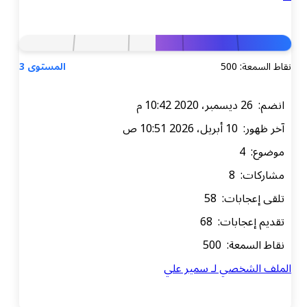
: 500
المستوى 3
م
202 10:51 ص
4
ت: 8
جابات: 58
عجابات: 68
معة: 500
لشخصي لـ سمير علي