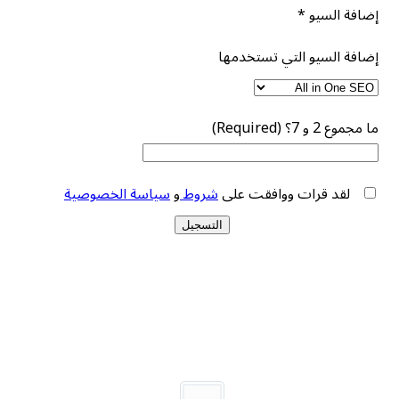
سيو
*
سيو التي تستخدمها
Req)
 قرات ووافقت على
شروط
و
سياسة الخصوصية