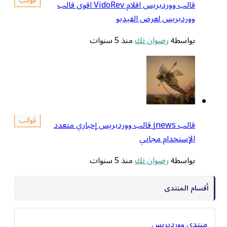
قوالب
قالب ووردبريس افلام VidoRev اقوى قالب
ردبريس لعرض الفيديو
اسطة
رضوان تك
منذ 5 سنوات
قوالب
قالب jnews قالب ووردبريس إخباري متعدد
إستخدام مجاني
اسطة
رضوان تك
منذ 5 سنوات
المنتدى
 ووردبريس