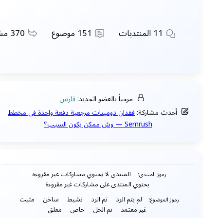
11
المنتديات
151
موضوع
370
مشاركات
مرحباً بالعضو الجديد:
فارس
أحدث مشاركة:
فقدان دومينات مرجعية دفعة واحدة في مخطط
Semrush — وش ممكن يكون السبب؟
المنتدى لا يحتوي مشاركات غير مقروءة
رموز المنتدى:
يحتوي المنتدى على مشاركات غير مقروءة
لم يتم الرد
تم الرد
نشيط
ساخن
مثبت
رموز الموضوع:
غير معتمد
تم الحل
خاص
مغلق