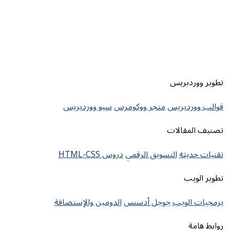
دبريس
دبريس
متجر ووكومرس
سيو ووردبريس
مقالات
يثه
التسويق الرقمي
دروس HTML-CSS
يب
لويب
جوجل أدسنس
الدومين والإستضافة