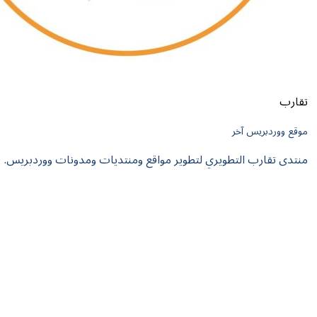
ريس آخر
رب التطويري لتطوير مواقع ومنتديات ومدونات ووردبريس.