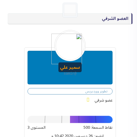
العضو الشرفي
سمير علي
@samir
تطوير ووردبريس
عضو شرفي
نقاط السمعة: 500
المستوى 3
انضم: 26 ديسمبر، 2020 10:42 م