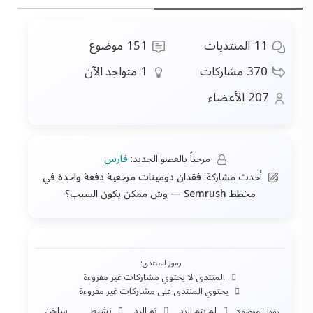
11
المنتديات
151
موضوع
370
مشاركات
1
متواجد الآن
207
الأعضاء
مرحباً بالعضو الجديد:
فارس
أحدث مشاركة:
فقدان دومينات مرجعية دفعة واحدة في
مخطط Semrush — وش ممكن يكون السبب؟
رموز المنتدى:
المنتدى لا يحتوي مشاركات غير مقروءة
يحتوي المنتدى على مشاركات غير مقروءة
لم يتم الرد
تم الرد
نشيط
ساخن
رموز الموضوع: