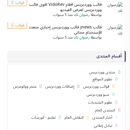
قوالب
قالب ووردبريس افلام VidoRev اقوى قالب
ووردبريس لعرض الفيديو
بواسطة
رضوان تك
منذ 5 سنوات
قوالب
قالب jnews قالب ووردبريس إخباري متعدد
الإستخدام مجاني
بواسطة
رضوان تك
منذ 5 سنوات
أقسام المنتدى
منتدى ووردبريس
تطوير المواقع
قوالب ووردبريس
إضافات ووردبريس
متجر ووكومرس
سيو ووردبريس
تطوير المنتديات
المنتدى العام
أخبار المنتدى
النقاش العام
تعليم - كورسات
تبادل إعلاني