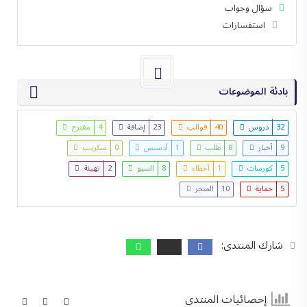
سؤال وجواب
استفسارات
بادئة الموضوعات
32
دروس
40
قوالب
23
إضافة
4
مقترح
9
أخبار
8
طلب
1
أدسنس
0
سكربت
5
كورسات
1
أخطاء
8
السيو
2
تهيئة
5
حماية
10
المتجر
شارك المنتدى:
إحصائيات المنتدى