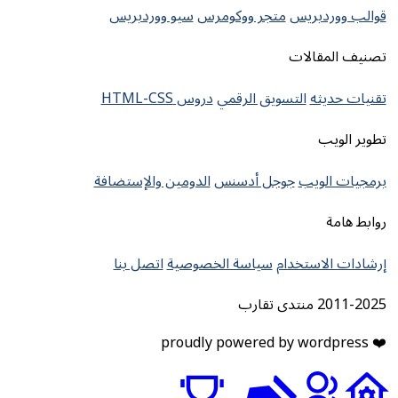
قوالب ووردبريس
متجر ووكومرس
سيو ووردبريس
تصنيف المقالات
تقنيات حديثه
التسويق الرقمي
دروس HTML-CSS
تطوير الويب
برمجيات الويب
جوجل أدسنس
الدومين والإستضافة
روابط هامة
إرشادات الاستخدام
سياسة الخصوصية
اتصل بنا
2011-2025 منتدى تقارب
❤️ proudly powered by wordpress