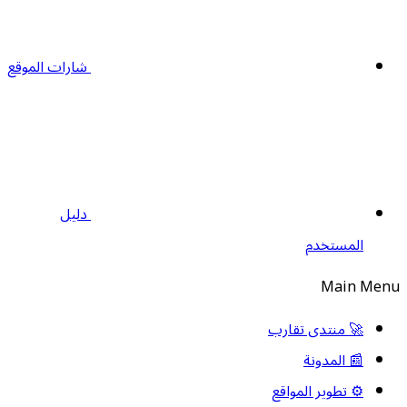
شارات الموقع
دليل
المستخدم
Main Men
🚀 منتدى تقارب
📰 المدونة
⚙️ تطوير المواقع