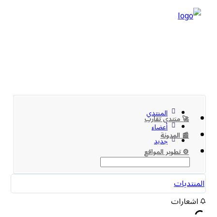
المنتدي
🚀 منتدى تقارب
أعضاء
📰 المدونة
جديد
⚙️ تطوير المواقع
المنتديات
اشعارات