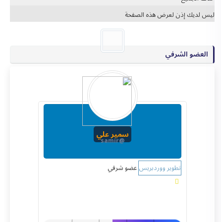
ليس لديك إذن لعرض هذه الصفحة
العضو الشرفي
سمير علي
@samir
تطوير ووردبريس
عضو شرفي