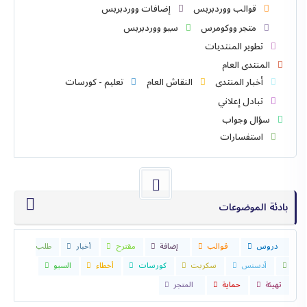
قوالب ووردبريس
إضافات ووردبريس
متجر ووكومرس
سيو ووردبريس
تطوير المنتديات
المنتدى العام
أخبار المنتدى
النقاش العام
تعليم - كورسات
تبادل إعلاني
سؤال وجواب
استفسارات
بادئة الموضوعات
32
دروس
40
قوالب
23
إضافة
4
مقترح
9
أخبار
8
طلب
1
أدسنس
0
سكربت
5
كورسات
1
أخطاء
8
السيو
2
تهيئة
5
حماية
10
المتجر