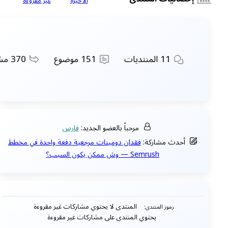
الاخيرة
غير مقروءة
11
المنتديات
151
موضوع
370
مشا
مرحباً بالعضو الجديد:
فارس
أحدث مشاركة:
فقدان دومينات مرجعية دفعة واحدة في مخطط
Semrush — وش ممكن يكون السبب؟
المنتدى لا يحتوي مشاركات غير مقروءة
رموز المنتدى:
يحتوي المنتدى على مشاركات غير مقروءة