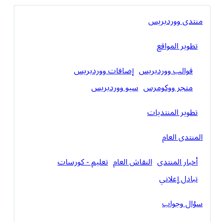
منتدى ووردبريس
تطوير المواقع
قوالب ووردبريس
إضافات ووردبريس
متجر ووكومرس
سيو ووردبريس
تطوير المنتديات
المنتدى العام
أخبار المنتدى
النقاش العام
تعليم - كورسات
تبادل إعلاني
سؤال وجواب