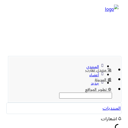
المنتدي
🚀 منتدى تقارب
أعضاء
📰 المدونة
جديد
⚙️ تطوير المواقع
المنتديات
اشعارات