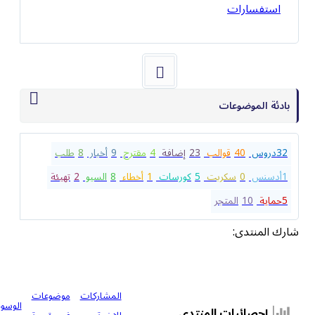
استفسارات
بادئة الموضوعات
32
دروس
40
قوالب
23
إضافة
4
مقترح
9
أخبار
8
طلب
1
أدسنس
0
سكربت
5
كورسات
1
أخطاء
8
السيو
2
تهيئة
5
حماية
10
المتجر
شارك المنتدى:
المشاركات
موضوعات
الوسوم
إحصائيات المنتدى