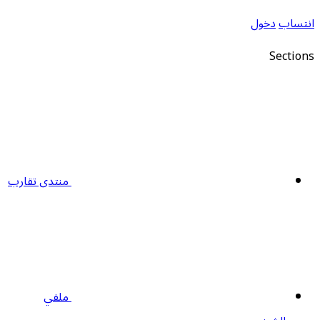
نتساب
دخول
Section
منتدى تقارب
ملفي