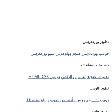
تطوير ووردبريس
قوالب ووردبريس
متجر ووكومرس
سيو ووردبريس
تصنيف المقالات
تقنيات حديثه
التسويق الرقمي
دروس HTML-CSS
تطوير الويب
برمجيات الويب
جوجل أدسنس
الدومين والإستضافة
روابط هامة