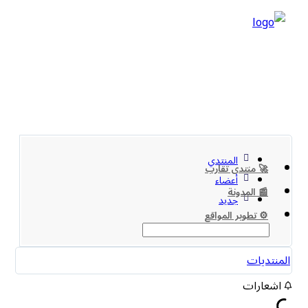
المنتدي
🚀 منتدى تقارب
أعضاء
📰 المدونة
جديد
⚙️ تطوير المواقع
المنتديات
اشعارات