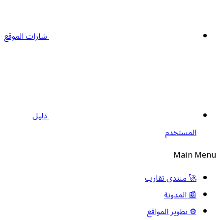
شارات الموقع
دليل
المستخدم
Main Men
🚀 منتدى تقارب
📰 المدونة
⚙️ تطوير المواقع