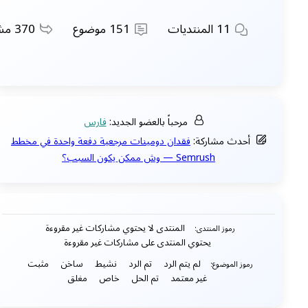
11
المنتديات
151
موضوع
370
مشا
مرحباً بالعضو الجديد:
فارس
أحدث مشاركة:
فقدان دومينات مرجعية دفعة واحدة في مخطط
Semrush — وش ممكن يكون السبب؟
المنتدى لا يحتوي مشاركات غير مقروءة
رموز المنتدى:
يحتوي المنتدى على مشاركات غير مقروءة
لم يتم الرد
تم الرد
نشيط
ساخن
مثبت
رموز الموضوع:
غير معتمد
تم الحل
خاص
مغلق