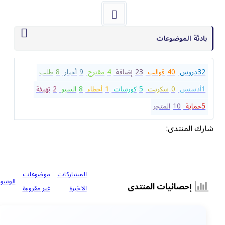
بادئة الموضوعات
32
دروس
40
قوالب
23
إضافة
4
مقترح
9
أخبار
8
طلب
1
أدسنس
0
سكربت
5
كورسات
1
أخطاء
8
السيو
2
تهيئة
5
حماية
10
المتجر
شارك المنتدى:
المشاركات
موضوعات
الوسوم
إحصائيات المنتدى
الاخيرة
غير مقروءة