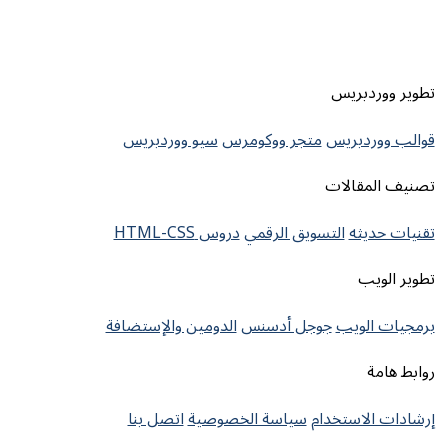
تطوير ووردبريس
قوالب ووردبريس
متجر ووكومرس
سيو ووردبريس
تصنيف المقالات
تقنيات حديثه
التسويق الرقمي
دروس HTML-CSS
تطوير الويب
برمجيات الويب
جوجل أدسنس
الدومين والإستضافة
روابط هامة
إرشادات الاستخدام
سياسة الخصوصية
اتصل بنا