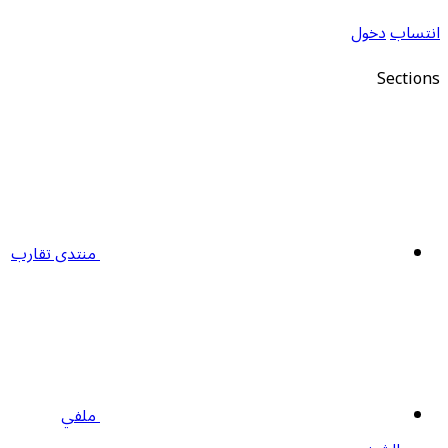
نتساب
دخول
Section
منتدى تقارب
ملفي