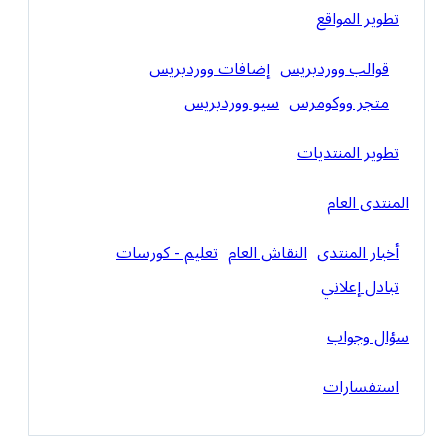
تطوير المواقع
قوالب ووردبريس
إضافات ووردبريس
متجر ووكومرس
سيو ووردبريس
تطوير المنتديات
المنتدى العام
أخبار المنتدى
النقاش العام
تعليم - كورسات
تبادل إعلاني
سؤال وجواب
استفسارات